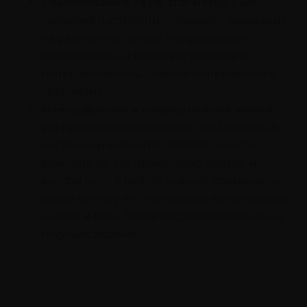
Сканирование тела
: этот метод учит
человека постепенно обращать внимание
на разные части тела, что развивает
осознанность и помогает успокоить
гиперактивность, снижая напряжение в
организме.
Майндфулнес в повседневной жизни
:
это практика осознанного пребывания в
настоящем моменте. Человек учится
замечать то, что происходит вокруг и
внутри него в любой момент времени, что
помогает ему не отвлекаться на ненужные
мысли и быть более сосредоточенным на
текущих задачах.