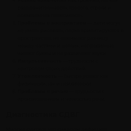
Резкие изменения настроения
, легкая
раздражительность, тревога, страхи и
повышенная плаксивость.
Проблемы с восприятием
— дети могут
не уметь рисовать, плохо ориентируются в
пространстве, не понимают разницу
между частями и целым, неправильно
читают буквы и не различают звуки.
Импульсивность
— трудности с
контролем своих действий.
Утомляемость
— быстро устают как
физически, так и психически.
Проблемы с речью
— трудности с
произношением и четкостью речи.
Диагностика СДВГ
Многие считают, что синдром дефицита