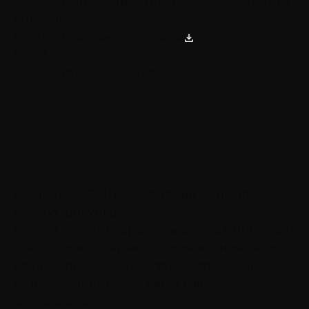
Поможет определить, где дисбаланс и чем его
выровнять
Скачать подборку бесплатно
PDF 2,5 mb
Уже скачали 1 327 человек
Реклама. АНО ДПО «Академия «Пять призм».
erid: 2VtzquXyuFp
С точки зрения неврологии основа СДВГ лежит
в небольших остаточных повреждениях мозга,
которые происходят из-за нехватки кислорода.
Их классифицируют у детей как
энцефалопатию.