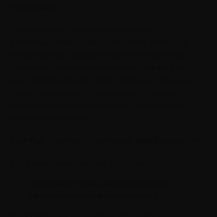
причины
Они связаны с профессиональной
деятельностью в сфере коучинга (есть ли у
коуча знания, как вести себя в конкретной
ситуации, применяет ли он их, есть ли у него
опыт преодоления таких ситуаций). И здесь
нужно понимать, что если коучу попадается
трудный клиент, то возможно, трудным его
сделал именно коуч.
Третья группа — личные особенности
В эту категорию входит 4 пункта:
Ожидание себя, оценка своего
эмоционального интеллекта
.
В управлении эмоциями это пункт имеет