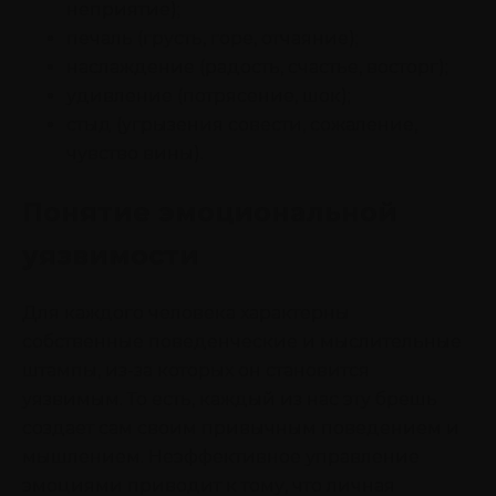
неприятие);
печаль (грусть, горе, отчаяние);
наслаждение (радость, счастье, восторг);
удивление (потрясение, шок);
стыд (угрызения совести, сожаление,
чувство вины).
Понятие эмоциональной
уязвимости
Для каждого человека характерны
собственные поведенческие и мыслительные
штампы, из-за которых он становится
уязвимым. То есть, каждый из нас эту брешь
создает сам своим привычным поведением и
мышлением. Неэффективное управление
эмоциями приводит к тому, что личная