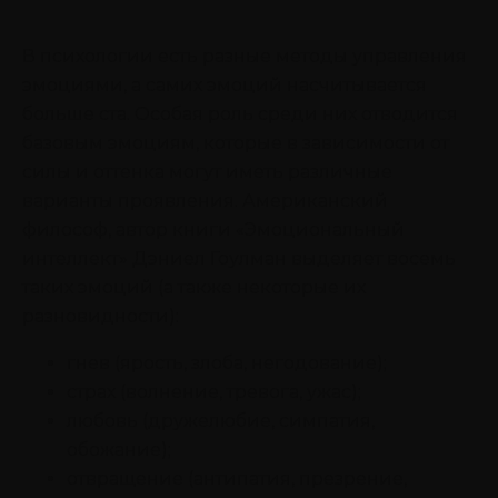
В психологии есть разные методы управления
эмоциями, а самих эмоций насчитывается
больше ста. Особая роль среди них отводится
базовым эмоциям, которые в зависимости от
силы и оттенка могут иметь различные
варианты проявления. Американский
философ, автор книги «Эмоциональный
интеллект» Дэниел Гоулман выделяет восемь
таких эмоций (а также некоторые их
разновидности):
гнев (ярость, злоба, негодование);
страх (волнение, тревога, ужас);
любовь (дружелюбие, симпатия,
обожание);
отвращение (антипатия, презрение,