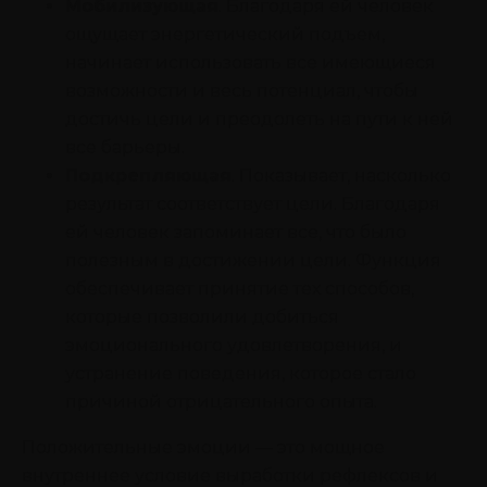
Мобилизующая
. Благодаря ей человек
ощущает энергетический подъем,
начинает использовать все имеющиеся
возможности и весь потенциал, чтобы
достичь цели и преодолеть на пути к ней
все барьеры.
Подкрепляющая
. Показывает, насколько
результат соответствует цели. Благодаря
ей человек запоминает все, что было
полезным в достижении цели. Функция
обеспечивает принятие тех способов,
которые позволили добиться
эмоционального удовлетворения, и
устранение поведения, которое стало
причиной отрицательного опыта.
Положительные эмоции — это мощное
внутреннее условие выработки рефлексов и