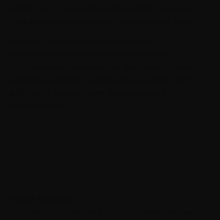
целостность человека нарушается, открывая
путь внешним факторам, приносящим боль.
Поэтому людям необходимо уметь
контролировать ситуацию и управлять
собственной уязвимостью. В идеале нужно
закрывать брешь, нарушающую целостность,
работать с привычным мышлением и
поведением.
Юрий Мурадян
Коуч MCC ICF, входит в ТОП-5 коучей России