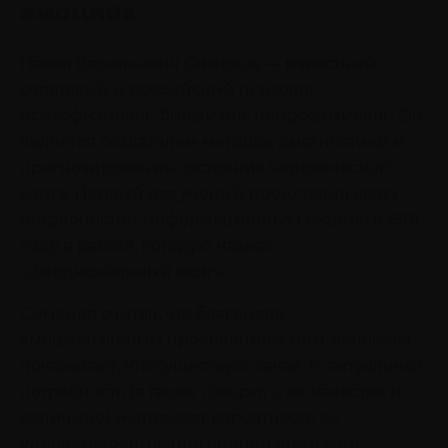
эмоциях
Павел Васильевич Симонов — известный
советский и российский психолог,
психофизиолог, биофизик, нейрофизиолог. Он
является создателем методов диагностики и
прогнозирования состояния человеческого
мозга. Первый раз ученый представил свою
потребностно-информационную теорию в 1981
году в работе, которую назвал
«Эмоциональный мозг».
Симонов считал, что благодаря
эмоциональным проявлениям мозг человека
показывает, что существует какая-то актуальная
потребность (а также говорит о ее качестве и
величине) и отражает вероятность ее
удовлетворения. Для оценки этого мозг