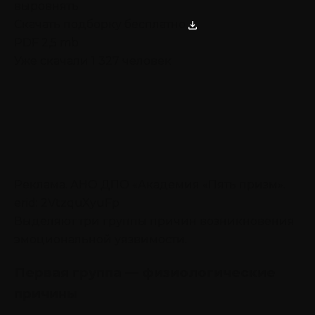
выровнять
Скачать подборку бесплатно
PDF 2,5 mb
Уже скачали 1 327 человек
Реклама. АНО ДПО «Академия «Пять призм».
erid: 2VtzquXyuFp
Выделяют три группы причин возникновения
эмоциональной уязвимости.
Первая группа — физиологические
причины