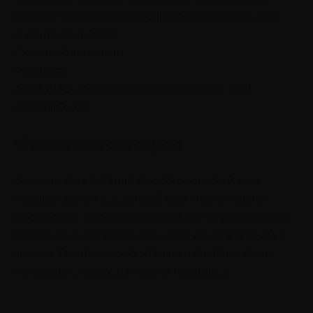
приводят к выгоранию (и как изменить этот
сценарий в 2026)
Скачать бесплатно
Реклама.
АНО ДПО «Академия «Пять призм». erid
2VtzqxiCuXB
Что такое эмоции
Эмоции представляют собой особый вид
человеческих состояний или психических
процессов, проявляющихся как переживание
различных явлений, событий или ситуаций в
жизни. То есть, это то, что мы называем гнев,
ненависть, страх, печаль и так далее.