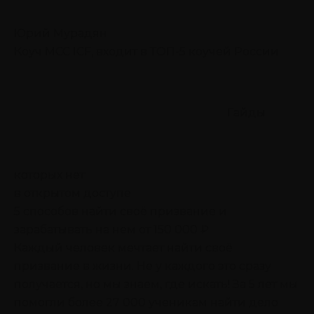
Юрий Мурадян
Коуч MCC ICF, входит в ТОП-5 коучей России
Гайды
которых нет
в открытом доступе
5 способов найти своё призвание
и
зарабатывать на нем от 150 000 ₽
Каждый человек мечтает найти своё
призвание в жизни. Не у каждого это сразу
получается, но мы знаем, где искать! За 5 лет мы
помогли более 27 000 ученикам найти дело