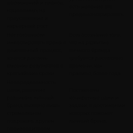
достижений и планов,
есть желание это
нацеленных на
продемонстрировать
преуспевание и
карьерный рост
Нет готовности
Есть осознание того,
инвестировать время в
что на развитие
длительный процесс,
личного бренда
хочется достичь
требуется достаточно
высоких результатов в
времени, как
кратчайшие сроки
правило, более года
Неопределенность
цели, решение
Поставлены
развивать личный
конкретные цели и
бренд вызвано лишь
задачи, в достижении
стремлением
которых поможет
подражать другим
личный бренд
производителям