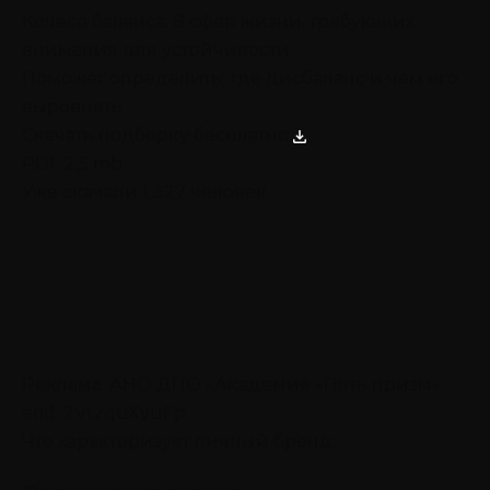
Колесо баланса: 8 сфер жизни, требующих
внимания для устойчивости
Поможет определить, где дисбаланс и чем его
выровнять
Скачать подборку бесплатно
PDF 2,5 mb
Уже скачали 1 327 человек
Реклама. АНО ДПО «Академия «Пять призм».
erid: 2VtzquXyuFp
Что характеризует личный бренд: