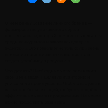
О чем речь?
Создание личного бренда —
формирование уникального образа
профессионала, который помогает выделиться
среди конкурентов и завоевать доверие
аудитории. Это позволяет не только привлечь
внимание потенциальных клиентов, но и
создать устойчивую репутацию.
Что делать?
Необходимо четко определить
свои цели, задачи, целевую аудиторию и
уникальные преимущества. Чтобы о вас узнало
как можно больше людей, требуется подобрать
эффективные каналы продвижения. Не менее
важно продолжать развивать