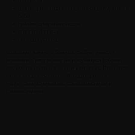
ценности;
цели, ориентированные на социум, а не на
себя;
личная оригинальность;
внешний образ;
легенда успеха.
Создание личного бренда требует немало
времени. Сразу может не получиться собрать
все компоненты в единый комплекс. Придется
много общаться со своей аудиторией и
коллегами, заниматься самопознанием и
самоанализом.