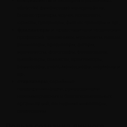
специалисты
и эксперты в различных
областях: финансовые консультанты,
бизнес-тренеры, коучи, психологи,
юристы, гувернеры, фитнес-тренеры и др.;
фрилансеры
и представители творческих
профессий: художники, музыканты, певцы,
режиссеры, продюсеры, актеры,
журналисты, фотографы, фотомодели,
дизайнеры, стилисты, архитекторы,
режиссеры, event-менеджеры, шоумены и
др.;
стартаперы
, серийные
предприниматели, руководители
некоммерческих и благотворительных
организаций, венчурные инвесторы,
спортсмены.
Польза создания личного