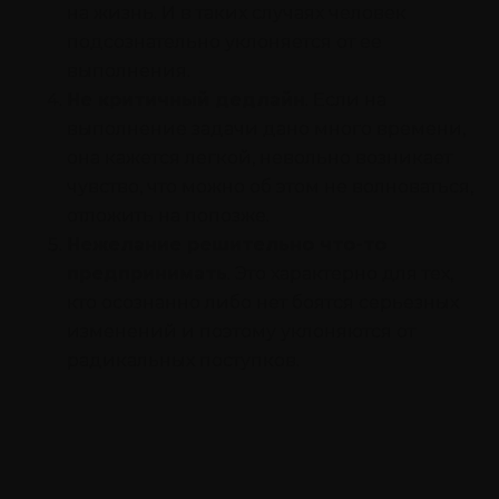
на жизнь. И в таких случаях человек
подсознательно уклоняется от ее
выполнения.
Не критичный дедлайн
. Если на
выполнение задачи дано много времени,
она кажется легкой, невольно возникает
чувство, что можно об этом не волноваться,
отложить на попозже.
Нежелание решительно что-то
предпринимать
. Это характерно для тех,
кто осознанно либо нет боятся серьезных
изменений и поэтому уклоняются от
радикальных поступков.