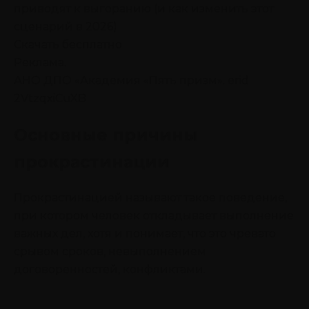
приводят к выгоранию (и как изменить этот
сценарий в 2026)
Скачать бесплатно
Реклама.
АНО ДПО «Академия «Пять призм». erid
2VtzqxiCuXB
Основные причины
прокрастинации
Прокрастинацией называют такое поведение,
при котором человек откладывает выполнение
важных дел, хотя и понимает, что это чревато
срывом сроков, невыполнением
договоренностей, конфликтами.