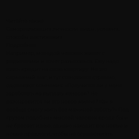
Читайте также
Самореализация личности: виды, условия,
способы достижения
Подробнее
Например, молодой человек живет с
родителями и хочет разъехаться. Ему надо
взять кредит на свою квартиру. Но это
серьезный шаг, и тут становится страшно,
одолевают сомнения: «Получится ли у меня
заработать на выплату взносов? Не
разонравится ли это новое жилье? Как я
вообще смогу жить без маминой заботы?» Под
грузом подобных мыслей человек вроде бы и
не бросает идею, однако находит все новые и
новые предлоги, чтобы не осуществлять