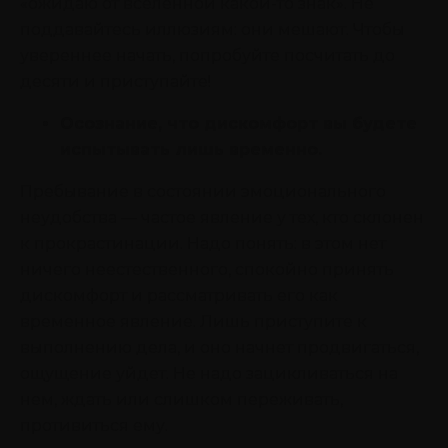
«ожидаю от вселенной какой-то знак». Не
поддавайтесь иллюзиям: они мешают. Чтобы
увереннее начать, попробуйте посчитать до
десяти и приступайте!
Осознание, что дискомфорт вы будете
испытывать лишь временно.
Пребывание в состоянии эмоционального
неудобства — частое явление у тех, кто склонен
к прокрастинации. Надо понять: в этом нет
ничего неестественного, спокойно принять
дискомфорт и рассматривать его как
временное явление. Лишь приступите к
выполнению дела, и оно начнет продвигаться,
ощущение уйдет. Не надо зацикливаться на
нем, ждать или слишком переживать,
противиться ему.