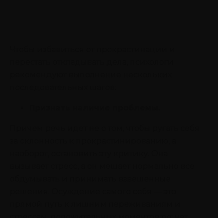
Чтобы избавиться от прокрастинации и
перестать откладывать дела, психологи
рекомендуют выполнение нескольких
последовательных шагов:
Признать наличие проблемы.
Причем речь идет не о том, чтобы ругать себя
за склонность к прокрастинированию, а
наоборот, остановить эту критику. Она
вызывает стресс, а он мешает нормально все
обдумывать и принимать взвешенные
решения. Осуждение самого себя — это
прямой путь к лишним переживаниям и
стрессам, положительных моментов тут нет.