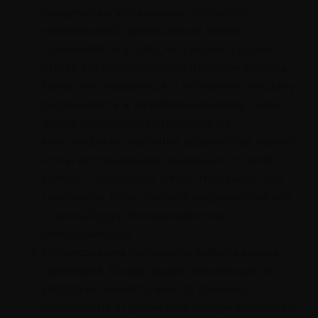
получится успешным
. Человек с
заниженной самооценкой очень
сомневается в себе, не уверен в своих
силах. Он будет тянуть с началом работы,
боясь не справиться и потерпеть неудачу.
Склонность к перфекционизму.
Такие
люди буквально зациклены на
максимально хороших результатах: важно
все и всегда делать идеально. На этой
почве — сомнения в том, что сейчас все
получится. Если полной уверенности нет
— дела будут откладываться и
откладываться.
Непризнание ценности собственных
действий
. Когда падает мотивация, то
работа не кажется чем-то важным,
способным в целом благотворно повлиять