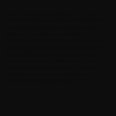
Многие специалисты сходятся во мнении, что
сейчас прокрастинация больше характерна
для молодых людей из-за загруженности
равнозначно сложными задачами.
Современный человек окружен множеством
проблем, требующих немедленного решения.
Те, кто слаб эмоционально, подсознательно
пытаются уклониться. Причина не в лени,
нежелании заняться делами, а в слишком
сильном эмоциональном напряжении. Вот тут
и берет начало прокрастинация.