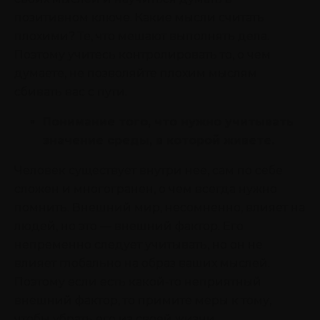
позитивном ключе. Какие мысли считать
плохими? Те, что мешают выполнять дела.
Поэтому учитесь контролировать то, о чем
думаете, не позволяйте плохим мыслям
сбивать вас с пути.
Понимание того, что нужно учитывать
значение среды, в которой живете.
Человек существует внутри нее, сам по себе
сложен и многогранен, о чем всегда нужно
помнить. Внешний мир, несомненно, влияет на
людей, но это — внешний фактор. Его
непременно следует учитывать, но он не
влияет глобально на образ ваших мыслей.
Поэтому если есть какой-то неприятный
внешний фактор, то примите меры к тому,
чтобы убрать его из своей жизни.