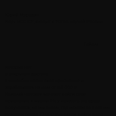
Юрий Мурадян
Коуч MCC ICF, входит в ТОП-5 коучей России
Гайды
которых нет
в открытом доступе
5 способов найти своё призвание
и
зарабатывать на нем от 150 000 ₽
Каждый человек мечтает найти своё
призвание в жизни. Не у каждого это сразу
получается, но мы знаем, где искать! За 5 лет мы
помогли более 27 000 ученикам найти дело