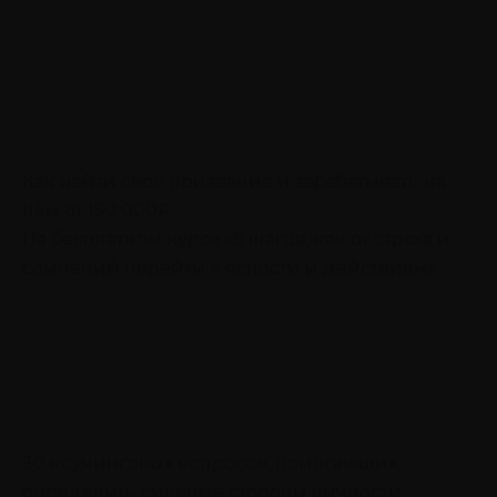
Как найти своё призвание и зарабатывать на
нём от 150 000₽
На бесплатном курсе «5 шагов, как от страха и
сомнений перейти к ясности и действиям»
20 коучинговых вопросов, помогающих
определить сильные стороны личности