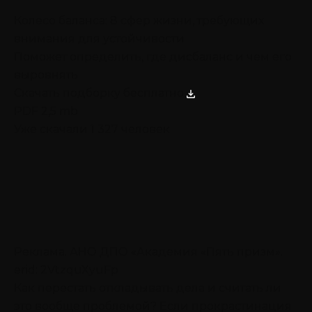
Колесо баланса: 8 сфер жизни, требующих
внимания для устойчивости
Поможет определить, где дисбаланс и чем его
выровнять
Скачать подборку бесплатно
PDF 2,5 mb
Уже скачали 1 327 человек
Реклама. АНО ДПО «Академия «Пять призм».
erid: 2VtzquXyuFp
Как перестать откладывать дела и считать ли
это вообще проблемой? Если прокрастинация