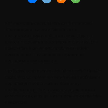
Как перестать откладывать дела на потом?
Элементарно: нужно избавиться от
прокрастинации и победить лень. Другое
дело, что сделать это достаточно сложно. Да и
приступать к решению проблемы нужно
немедленно, а не следовать привычке
переносить все на завтра.
Что будет, если пустить все на самотек? Ничего
хорошего. Со временем единичные поблажки
перерастут в образ жизни. Возникнут
проблемы на работе, окажутся упущенными
возможности, вполне может развиться тяжелая
депрессия.