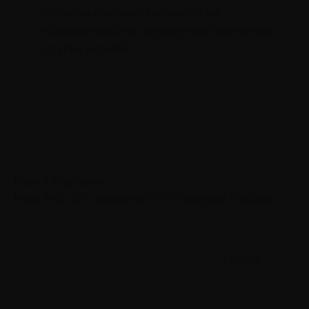
плотном графике нет места ни
обсуждению, ни осуждению поступков
других людей.
Юрий Мурадян
Коуч MCC ICF, входит в ТОП-5 коучей России
Гайды