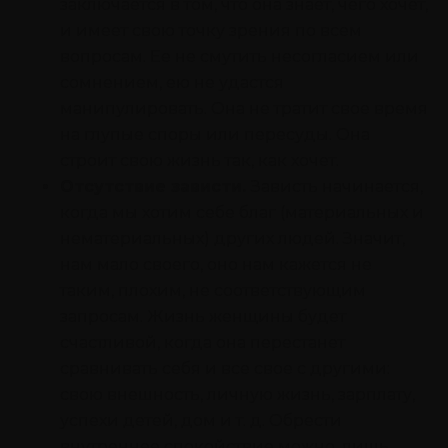
заключается в том, что она знает, чего хочет,
и имеет свою точку зрения по всем
вопросам. Ее не смутить несогласием или
сомнением, ею не удастся
манипулировать. Она не тратит свое время
на глупые споры или пересуды. Она
строит свою жизнь так, как хочет.
Отсутствие зависти.
Зависть начинается,
когда мы хотим себе благ (материальных и
нематериальных) других людей. Значит,
нам мало своего, оно нам кажется не
таким, плохим, не соответствующим
запросам. Жизнь женщины будет
счастливой, когда она перестанет
сравнивать себя и все свое с другими:
свою внешность, личную жизнь, зарплату,
успехи детей, дом и т. д. Обрести
внутреннее спокойствие можно, лишь