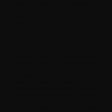
себе. Большинство из нас стремится к
постоянному самосовершенствованию.
При этом себя настоящую женщина
старается не замечать, в ожидании лучшей
версии: «Вот похудею… /Избавлюсь от
высыпаний…/Исправлю прикус, и тогда…».
Но любить себя и принимать можно и
нужно просто так. Независимо от того, как
сегодня легли волосы, сделан маникюр
или нет. Знающая себе цену женщина не
занимается самоедством, не
подстраивается под чужие желания и не
ищет, как бы всем понравиться.
Располагающая внешность.
Если в
жизни женщины все хорошо, она считает
себя счастливой, ее глаза светятся
радостью, черты расслаблены и приятны.