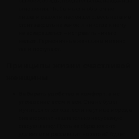
ошибки, обиды, предательства, неудачные
отношения. Чтобы мысли об этом не
лишали радости настоящего, весь негатив
стоит закрыть на замок и никогда к нему
не возвращаться – исправить ничего
нельзя. Гармоничные женщины именно
так и поступают.
Принципы жизни счастливой
женщины
Выбирать удобство и комфорт, а не
угождение всем и вся
. Она не будет
мучиться от холода, если на улице мороз, а
она второпях нашла только несуразную
старую шапку. Пусть ее образ кого-то
удивит или рассмешит, но зато ей будет