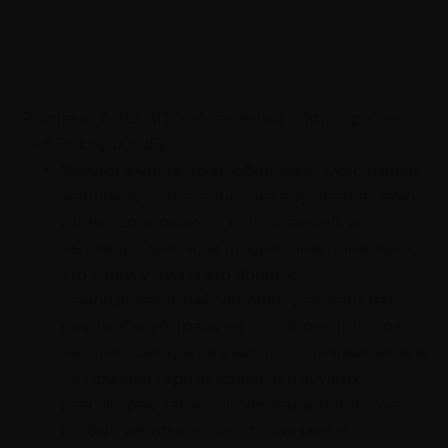
Реклама. АНО ДПО «Академия «Пять призм».
erid: 2VtzquXyuFp
Экологичный круг общения.
Счастливая
женщина сознательно не впускает в свою
жизнь сплетников, злопыхателей и
нытиков. Рано или поздно они понимают,
что с ней у них мало общего.
Самодостаточный человек работает над
тем, чтобы убирать из своей реальности
негатив, смотрит на жизнь с оптимизмом и
не привык терять время в досужих
разговорах. Также он честен и порядочен.
Любые недомолвки с родными и