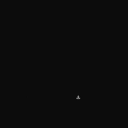
выйти на новую версию себя
Техника коучинга для улучшения всех сфер
жизни
Колесо баланса: 8 сфер жизни, требующих
внимания для устойчивости
Поможет определить, где дисбаланс и чем его
выровнять
Скачать подборку бесплатно
PDF 2,5 mb
Уже скачали 1 327 человек