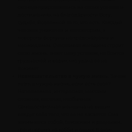
сконцентрировавшись на своих успехах и
достижениях, на благодарности Богу,
судьбе, Вселенной за то, что есть. Каждый
человек уникален и неповторим, а
повороты фортуны непредсказуемы и
неожиданны. Счастливая женщина строит
свою жизнь, знает цену успехам, не боится
трудностей и верит, что удача ее не
покинет.
Невмешательство в чужую жизнь.
Зачем
лезть в чужую жизнь, если есть своя?
Наполненная, интересная, местами
сложная, веселая, необычная.
Самодостаточная женщина не видит
вокруг себя того, что ее не касается. Она
занимается собой, близкими и родными,
тратит время на хобби и отдых. В этом