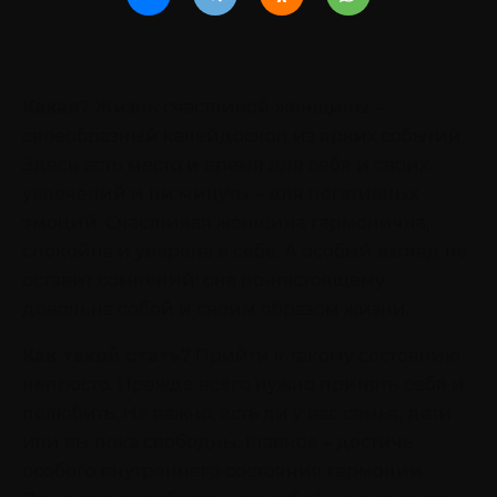
Какая?
Жизнь счастливой женщины –
своеобразный калейдоскоп из ярких событий.
Здесь есть место и время для себя и своих
увлечений и ни минуты – для негативных
эмоций. Счастливая женщина гармонична,
спокойна и уверена в себе. А особый взгляд не
оставит сомнений: она по-настоящему
довольна собой и своим образом жизни.
Как такой стать?
Прийти к такому состоянию
непросто. Прежде всего нужно принять себя и
полюбить. Не важно, есть ли у вас семья, дети
или вы пока свободны. Главное – достичь
особого внутреннего состояния гармонии.