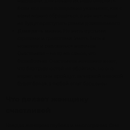
нарушали, для начала их надо очертить.
Если все ваше поведение указывает, как с
вами можно обращаться, а как нет, люди
не будут преступать рамки дозволенного.
Доверять жизни.
Не жить пустыми
страхами и тревогами. Уметь быть в
моменте и радоваться мелочам.
Счастливая – не то же самое, что
беззаботная. Счастливая женщина знает,
что без трудностей не обойтись, но она
верит, что они пройдут, за черной полосой
будет белая, а любой опыт бесценен.
Что делает женщину
счастливой
Каждая женщина глубока и многогранна. Она