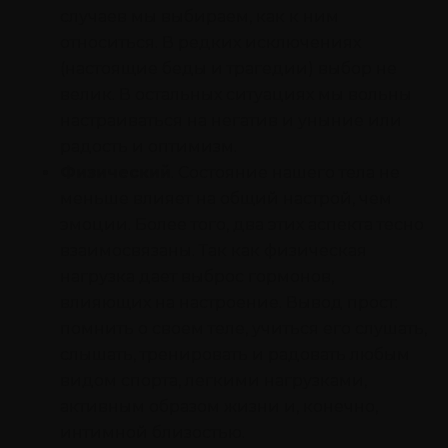
случаев мы выбираем, как к ним
относиться. В редких исключениях
(настоящие беды и трагедии) выбор не
велик. В остальных ситуациях мы вольны
настраиваться на негатив и уныние или
радость и оптимизм.
Физический
. Состояние нашего тела не
меньше влияет на общий настрой, чем
эмоции. Более того, два этих аспекта тесно
взаимосвязаны. Так как физическая
нагрузка дает выброс гормонов,
влияющих на настроение. Вывод прост:
помнить о своем теле, учиться его слушать,
слышать, тренировать и радовать любым
видом спорта, легкими нагрузками,
активным образом жизни и, конечно,
интимной близостью.