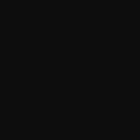
Выражение лица говорит само за себя.
Кроме того, ей хочется украшать мир и
радоваться мелочам. Она с удовольствием
наносит макияж, подбирает аксессуары и
делает укладку.
Открытость миру.
Счастливый человек
любит все вокруг, наслаждается каждой
мелочью: от вкусного хлеба на завтрак до
веселого пения птиц. Переполняющими
чувствами хочется делиться с
окружающими. Неудивительно, что
довольные жизнью женщины улыбаются
окружающим просто так или когда
замечают что-то милое и веселое.
Уверенность в себе.
Уверенная в себе
женщина никому ничего не доказывает и
не ждет одобрения. Ее счастье