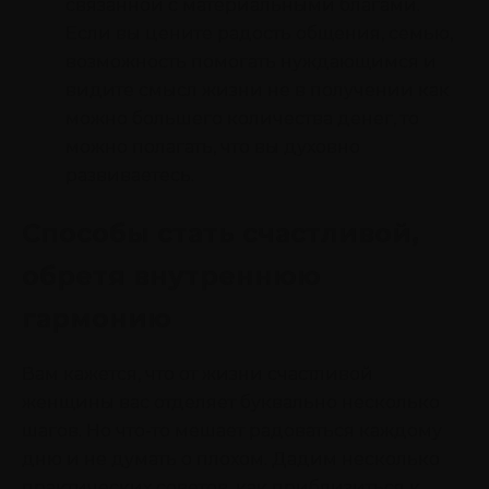
связанной с материальными благами.
Если вы цените радость общения, семью,
возможность помогать нуждающимся и
видите смысл жизни не в получении как
можно большего количества денег, то
можно полагать, что вы духовно
развиваетесь.
Способы стать счастливой,
обретя внутреннюю
гармонию
Вам кажется, что от жизни счастливой
женщины вас отделяет буквально несколько
шагов. Но что-то мешает радоваться каждому
дню и не думать о плохом. Дадим несколько
практических советов, как приблизиться к