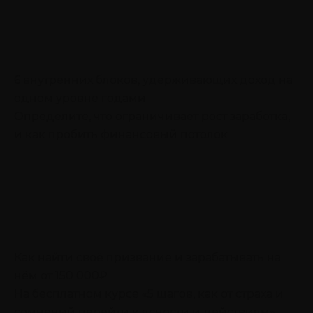
6 внутренних блоков, удерживающих доход на
одном уровне годами
Определите, что ограничивает рост заработка,
и как пробить финансовый потолок
Как найти своё призвание и зарабатывать на
нём от 150 000₽
На бесплатном курсе «5 шагов, как от страха и
сомнений перейти к ясности и действиям»