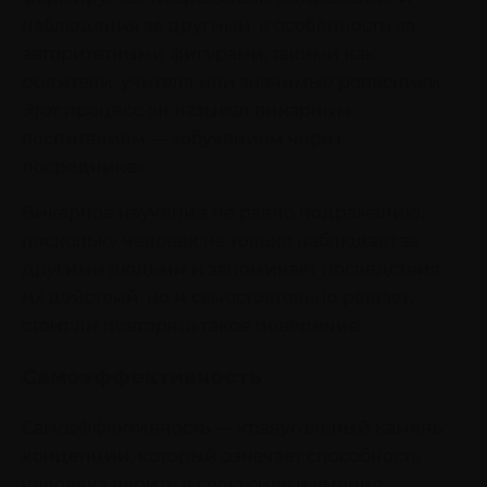
наблюдения за другими, в особенности за
авторитетными фигурами, такими как
родители, учителя или значимые ровесники.
Этот процесс он называл викарным
воспитанием — «обучением через
посредника».
Викарное научение не равно подражанию,
поскольку человек не только наблюдает за
другими людьми и запоминает последствия
их действий, но и самостоятельно решает,
стоит ли повторять такое поведение.
Самоэффективность
Самоэффективность — краеугольный камень
концепции, который означает способность
человека верить в свою силу и умение