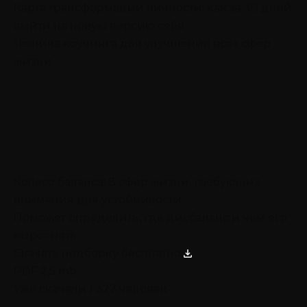
Карта трансформации личности: как за 30 дней
выйти на новую версию себя
Техника коучинга для улучшения всех сфер
жизни
Колесо баланса: 8 сфер жизни, требующих
внимания для устойчивости
Поможет определить, где дисбаланс и чем его
выровнять
Скачать подборку бесплатно
PDF 2,5 mb
Уже скачали 1 327 человек