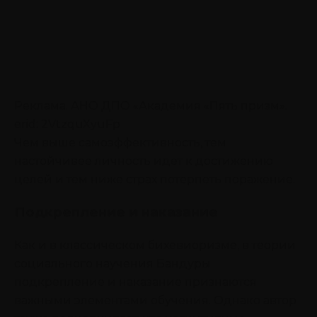
Реклама. АНО ДПО «Академия «Пять призм».
erid: 2VtzquXyuFp
Чем выше самоэффективность, тем
настойчивее личность идет к достижению
целей и тем ниже страх потерпеть поражение.
Подкрепление и наказание
Как и в классическом бихевиоризме, в теории
социального научения Бандуры
подкрепление и наказание признаются
важными элементами обучения. Однако автор