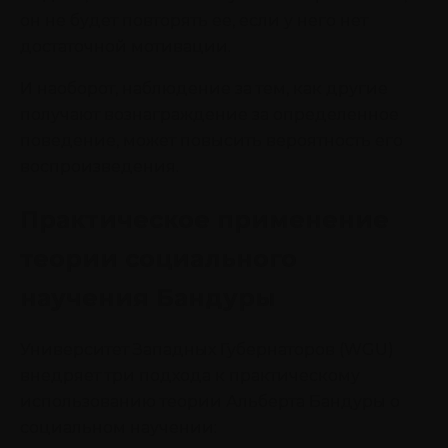
он не будет повторять ее, если у него нет
достаточной мотивации.
И наоборот, наблюдение за тем, как другие
получают вознаграждение за определенное
поведение, может повысить вероятность его
воспроизведения.
Практическое применение
теории социального
научения Бандуры
Университет Западных Губернаторов (WGU)
внедряет три подхода к практическому
использованию теории Альберта Бандуры о
социальном научении: