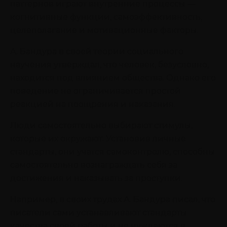
паттернов играют внутренние процессы —
когнитивные функции, самоэффективность,
целеполагание и мотивационные факторы.
А. Бандура в своей теории социального
научения утверждал, что человек, безусловно,
находится под влиянием общества. Однако его
поведение не ограничивается простой
реакцией на поощрения и наказания.
Люди самостоятельно выбирают стимулы,
которые их окружают. Установив личные
стандарты, они учатся самоконтролю, способны
самостоятельно вознаграждать себя за
достижения и наказывать за проступки.
Например, в своих трудах А. Бандура писал, что
писатели сами устанавливают стандарты
качества своей работы и не нуждаются в