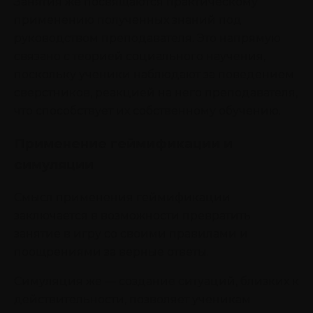
Занятия же посвящаются практическому
применению полученных знаний под
руководством преподавателя. Это напрямую
связано с теорией социального научения,
поскольку ученики наблюдают за поведением
сверстников, реакцией на него преподавателя,
что способствует их собственному обучению.
Применение геймификации и
симуляции
Смысл применения геймификации
заключается в возможности превратить
занятие в игру со своими правилами и
поощрениями за верные ответы.
Симуляция же — создание ситуаций, близких к
действительности, позволяет ученикам