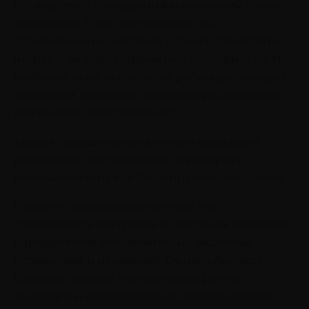
последствий (поощрений и наказаний) чужого
поведения. Если кто-то видит, что
определенные действия другого приводят к
награде, он будет стремиться повторить их. И
наоборот, если за поступки регулярно следует
наказание, индивид прекратит их совершать
(косвенное подкрепление).
Теория социального научения произвела
революцию в психологии, перевернув
понимание того, как формируется поведение.
Ранее господствовало мнение, что
совокупность поступков и действий человека
определяется исключительно системой
поощрений и наказаний. Однако Альберт
Бандура доказал, что ключевую роль в
обучении и формировании поведенческих