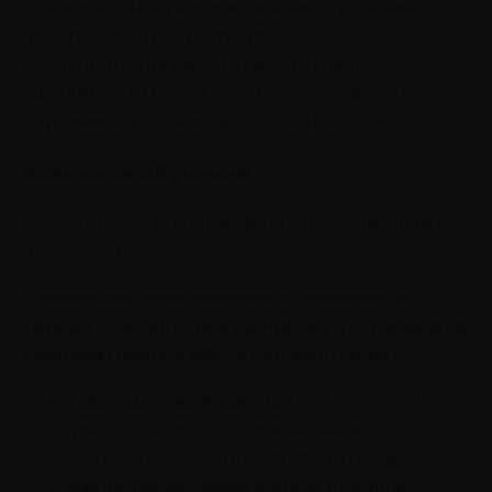
применять полученные знания в условиях,
приближенных к реальной жизни.
Наблюдение за реакцией учителя на
удачливых игроков будет способствовать
перениманию таких моделей поведения.
Взаимное обучение
В этом случае студенты выступают учителями
друг для друга.
Примерами практического применения
теории социального научения Бандуры для
корпоративного обучения выступают
:
Таблицы лидеров
. Модели поведения
преуспевающих в соревновании
сослуживцев копируются другими.
Изучение историй успеха
повышают