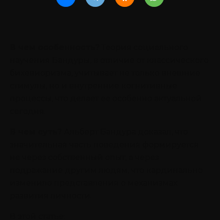
В чем особенность?
Теория социального
научения Бандуры, в отличие от классического
бихевиоризма, учитывает не только внешние
стимулы, но и внутренние когнитивные
процессы, что делает ее особенно актуальной
сегодня.
В чем суть?
Альберт Бандура доказал, что
значительная часть поведения формируется
не через собственный опыт, а через
подражание другим людям, что кардинально
изменило представления о механизмах
развития личности.
В этой статье: