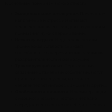
К основным причинам можно отнести:
Эмоциональное истощение.
Постоянное
напряжение и стресс изматывают
человека, лишая его сил для сочувствия и
понимания чужих переживаний.
Нехватку отдыха.
Недостаток сна или
хроническая усталость снижают
способность к сопереживанию, усиливая
раздражительность и равнодушие.
Травмирующий опыт.
Переживания,
связанные с тяжелыми событиями, могут
привести к замкнутости, из-за чего
человек теряет интерес к эмоциям других.
Особенности личности.
Например, люди
с нарциссическими чертами нередко
сосредоточены только на себе, что мешает
им учитывать чувства окружающих.