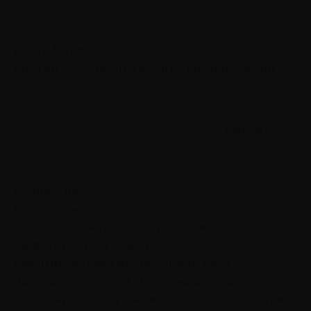
Юрий Мурадян
Коуч MCC ICF, входит в ТОП-5 коучей России
Гайды
которых нет
в открытом доступе
5 способов найти своё призвание
и
зарабатывать на нем от 150 000 ₽
Каждый человек мечтает найти своё
призвание в жизни. Не у каждого это сразу
получается, но мы знаем, где искать! За 5 лет мы