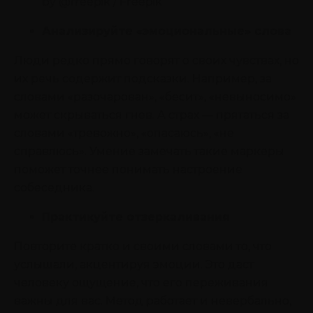
by @freepik / Freepik
Анализируйте «эмоциональные» слова
Люди редко прямо говорят о своих чувствах, но
их речь содержит подсказки. Например, за
словами «разочарован», «бесит», «невыносимо»
может скрываться гнев. А страх — прятаться за
словами «тревожно», «опасаюсь», «не
справлюсь». Умение замечать такие маркеры
поможет точнее понимать настроение
собеседника.
Практикуйте отзеркаливания
Повторите кратко и своими словами то, что
услышали, акцентируя эмоции. Это даст
человеку ощущение, что его переживания
важны для вас. Метод работает и невербально,