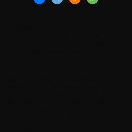
О чем речь?
Отсутствие эмпатии имеет
серьезные последствия. Такие люди
испытывают трудности в построении и
поддержании близких отношений, проявляют
эмоциональную холодность и неспособность к
дружбе и сотрудничеству.
В чем проблема?
Эмпатия пропадает из-за
эмоционального выгорания усталости,
негативного опыта или эгоцентризма. В
некоторых случаях причиной может быть
психическое заболевание, расстройство
личности или повреждение мозга.
В этой статье: