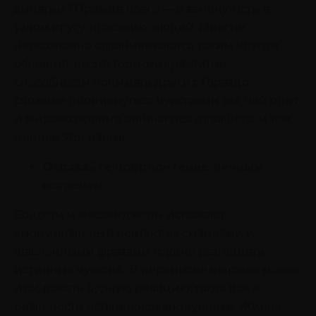
эмпатии? Прежде всего — о замкнутости в
узком кругу «похожих» людей. Многие
неосознанно ограничиваются таким кругом
общения, но это тормозит развитие
способности понимать других. Гораздо
сложнее проникнуться чувствами тех, чей опыт
и мировоззрение отличаются от вашего, и тем
ценнее этот навык.
Отдавайте предпочтение личным
встречам
Соцсети и мессенджеры искажают
эмоциональный контакт: за смайлами и
шаблонными фразами трудно разглядеть
истинные чувства. В переписке человек может
изображать бурную реакцию, тогда как в
реальности останется равнодушным. Живое