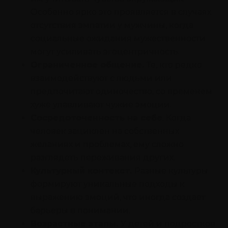
Особенно ярко это проявляется в случаях
отсутствия эмпатии у мужчины, когда
социальные ожидания мужественности
могут усиливать эгоцентричность.
Ограниченное общение.
Те, кто редко
взаимодействуют с людьми или
предпочитают одиночество, со временем
хуже улавливают чужие эмоции.
Сосредоточенность на себе
. Когда
человек зациклен на собственных
желаниях и проблемах, ему сложно
разглядеть переживания других.
Культурный контекст.
Разные культуры
формируют уникальные подходы к
выражению эмоций, что иногда создает
барьеры в понимании.
Возрастные этапы.
У детей и подростков