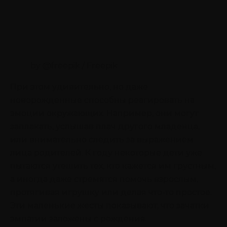
by @freepik / Freepik
При этом удивительно, но даже
новорожденные способны реагировать на
эмоции окружающих. Например, они могут
заплакать, услышав плач другого младенца,
или внимательно следить за выражением
лица родителей. К году некоторые дети уже
пытаются утешить тех, кто кажется им грустным,
а иногда даже стремятся помочь взрослым,
протягивая игрушку или делая что-то простое.
Эти маленькие жесты показывают, что зачатки
эмпатии заложены с рождения.