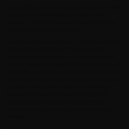
Если ребенок не реагирует на чужую боль или
грусть, стоит ли считать это проблемой?
Эмпатия — это врожденная способность или
навык, который можно развить?
Чувствовать эмоции других — это одно, а знать,
как на них реагировать — совсем другое.
Ребенок может уловить, что кто-то расстроен,
но не понимать, почему это произошло или что
делать. В таких случаях его сочувствие остается
на уровне внутреннего отклика и не переходит
в добрые слова или поступки. Например,
малыш может заметить мамину грусть, но
вместо поддержки начнет капризничать,
потому что сам чувствует дискомфорт от ее
эмоций.
Когда ребенок не замечает эмоциональных