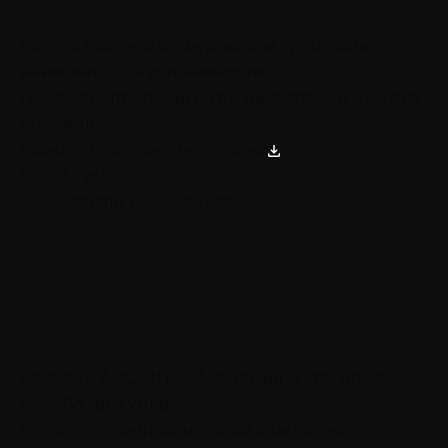
Колесо баланса: 8 сфер жизни, требующих
внимания для устойчивости
Поможет определить, где дисбаланс и чем его
выровнять
Скачать подборку бесплатно
PDF 2,5 mb
Уже скачали 1 327 человек
Реклама. АНО ДПО «Академия «Пять призм».
erid: 2VtzquXyuFp
Недостаток эмпатии порой ошибочно