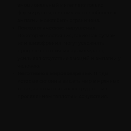
эмоциональный интеллект только
формируется, поэтому их способность к
эмпатии может быть ограничена.
Психологические нарушения.
Некоторые состояния, такие как аутизм
или шизофрения, могут усложнять
процесс восприятия чужих чувств,
усиливая отсутствие эмоций и эмпатии у
человека.
Негативное мировоззрение.
Люди,
которые склонны видеть мир в мрачных
тонах, часто испытывают трудности с
проявлением теплоты и сочувствия.