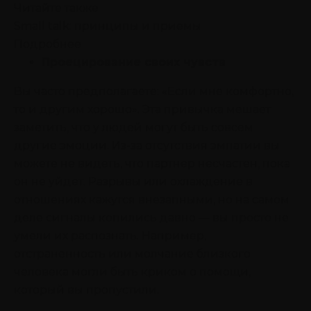
Читайте также
Small talk: принципы и приемы
Подробнее
Проецирование своих чувств
Вы часто предполагаете: «Если мне комфортно,
то и другим хорошо». Эта привычка мешает
заметить, что у людей могут быть совсем
другие эмоции. Из-за отсутствия эмпатии вы
можете не видеть, что партнер несчастен, пока
он не уйдет. Разрывы или охлаждение в
отношениях кажутся внезапными, но на самом
деле сигналы копились давно — вы просто не
умели их распознать. Например,
отстраненность или молчание близкого
человека могли быть криком о помощи,
который вы пропустили.