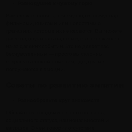
Равнодушие к чужому горю
Вам сложно понять, почему люди плачут над
фильмами, книгами или новостями о
трагедиях, которые их не касаются. Вы можете
даже подшучивать над теми, кто переживает
из-за далеких событий. Это не делает вас
бесчувственным — просто вы склонны
сохранять спокойствие там, где другие
погружаются в эмоции.
Советы по развитию эмпатии
Разнообразьте круг знакомств
Общайтесь с людьми разного возраста,
социального статуса, национальностей и
взглядов. О чем говорит отсутствие