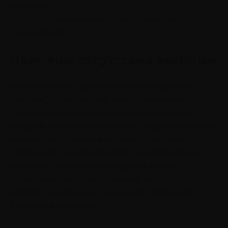
Реклама.
АНО ДПО «Академия «Пять призм». erid
2VtzqxiCuXB
Причины отсутствия эмпатии
Невозможность распознавать и разделять
эмоции других людей, часто называемая
отсутствием эмпатии у человека, причины
которой многообразны, может серьезно влиять
на качество общения и связи. Простыми
словами это неспособность почувствовать и
понять, что переживает другой, и оно
затрагивает не только личные, но и
профессиональные отношения, формируя
барьеры в общении.