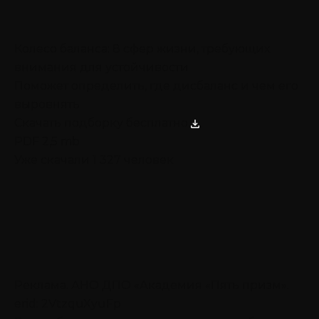
Колесо баланса: 8 сфер жизни, требующих
внимания для устойчивости
Поможет определить, где дисбаланс и чем его
выровнять
Скачать подборку бесплатно
PDF 2,5 mb
Уже скачали 1 327 человек
Реклама. АНО ДПО «Академия «Пять призм».
erid: 2VtzquXyuFp