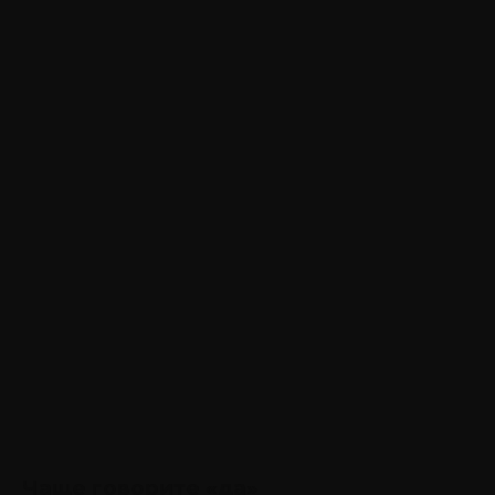
Чаще говорите «да»