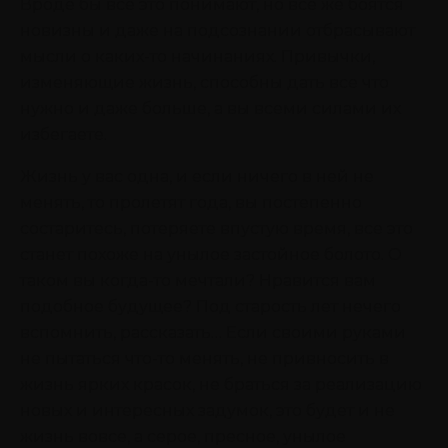
Вроде бы все это понимают, но все же боятся
новизны и даже на подсознании отбрасывают
мысли о каких-то начинаниях. Привычки,
изменяющие жизнь, способны дать все что
нужно и даже больше, а вы всеми силами их
избегаете.
Жизнь у вас одна, и если ничего в ней не
менять, то пролетят года, вы постепенно
состаритесь, потеряете впустую время, все это
станет похоже на унылое застойное болото. О
таком вы когда-то мечтали? Нравится вам
подобное будущее? Под старость лет нечего
вспомнить, рассказать… Если своими руками
не пытаться что-то менять, не привносить в
жизнь ярких красок, не браться за реализацию
новых и интересных задумок, это будет и не
жизнь вовсе, а серое, пресное, унылое