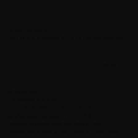
Юрий Мурадян
Коуч MCC ICF, входит в ТОП-5 коучей России
Гайды
которых нет
в открытом доступе
5 способов найти своё призвание
и
зарабатывать на нем от 150 000 ₽
Каждый человек мечтает найти своё
призвание в жизни. Не у каждого это сразу