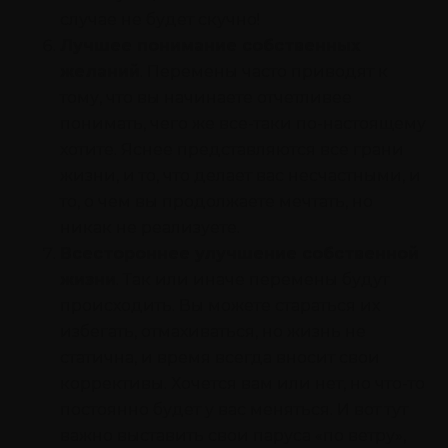
случае не будет скучно!
Лучшее понимание собственных
желаний
. Перемены часто приводят к
тому, что вы начинаете отчетливее
понимать, чего же все-таки по-настоящему
хотите. Яснее представляются все грани
жизни, и то, что делает вас несчастными, и
то, о чем вы продолжаете мечтать, но
никак не реализуете.
Всестороннее улучшение собственной
жизни
. Так или иначе перемены будут
происходить. Вы можете стараться их
избегать, отмахиваться, но жизнь не
статична, и время всегда вносит свои
коррективы. Хочется вам или нет, но что-то
постоянно будет у вас меняться. И вот тут
важно выставить свои паруса «по ветру»,