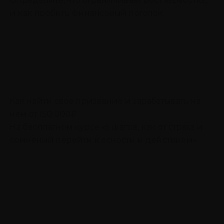
Определите, что ограничивает рост заработка,
и как пробить финансовый потолок
Как найти своё призвание и зарабатывать на
нём от 150 000₽
На бесплатном курсе «5 шагов, как от страха и
сомнений перейти к ясности и действиям»