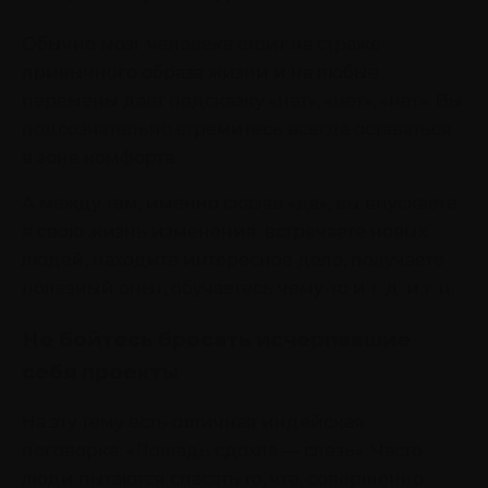
Обычно мозг человека стоит на страже
привычного образа жизни и на любые
перемены дает подсказку «нет», «нет», «нет». Вы
подсознательно стремитесь всегда оставаться
в зоне комфорта.
А между тем, именно сказав «да», вы впускаете
в свою жизнь изменения: встречаете новых
людей, находите интересное дело, получаете
полезный опыт, обучаетесь чему-то и т. д. и т. п.
Не бойтесь бросать исчерпавшие
себя проекты
На эту тему есть отличная индейская
поговорка: «Лошадь сдохла — слезь». Часто
люди пытаются спасать то, что, совершенно