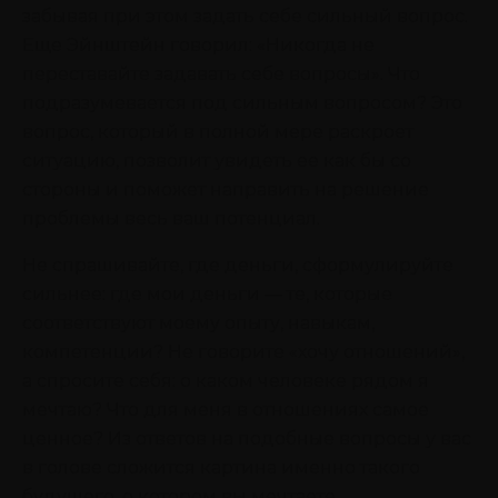
забывая при этом задать себе сильный вопрос.
Еще Эйнштейн говорил: «Никогда не
переставайте задавать себе вопросы». Что
подразумевается под сильным вопросом? Это
вопрос, который в полной мере раскроет
ситуацию, позволит увидеть ее как бы со
стороны и поможет направить на решение
проблемы весь ваш потенциал.
Не спрашивайте, где деньги, сформулируйте
сильнее: где мои деньги — те, которые
соответствуют моему опыту, навыкам,
компетенции? Не говорите «хочу отношений»,
а спросите себя: о каком человеке рядом я
мечтаю? Что для меня в отношениях самое
ценное? Из ответов на подобные вопросы у вас
в голове сложится картина именно такого
будущего, о котором вы мечтаете.