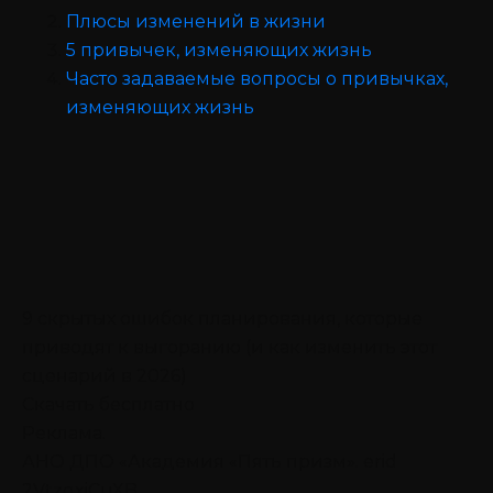
Плюсы изменений в жизни
5 привычек, изменяющих жизнь
Часто задаваемые вопросы о привычках,
изменяющих жизнь
9 скрытых ошибок планирования, которые
приводят к выгоранию (и как изменить этот
сценарий в 2026)
Скачать бесплатно
Реклама.
АНО ДПО «Академия «Пять призм». erid
2VtzqxiCuXB