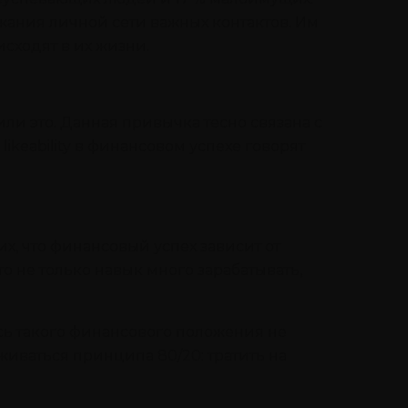
жания личной сети важных контактов. Им
сходят в их жизни.
или это. Данная привычка тесно связана с
keability в финансовом успехе говорят
, что финансовый успех зависит от
о не только навык много зарабатывать,
сь такого финансового положения не
живаться принципа 80/20: тратить на