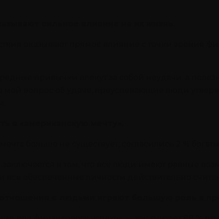
казывают сильное влияние на их жизнь.
ствия оказывают прямое влияние с точки зрения фи
редные привычки влекут за собой неудачи, а полезн
на мой вопрос об удаче, преуспевающие люди утверж
и.
ь в «американскую мечту».
 мечта больше не существует, согласились 2 % бога
аключается в том, что все люди имеют равные воз
и все обеспеченные личности действительно считают,
 отношения с людьми играют большую роль в пр
е для финансового успеха», — так считает 88 % п