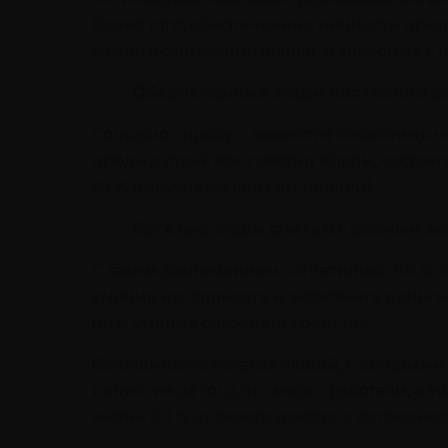
Более того, обеспеченные личности при
важно поздравлять коллег и знакомых с
Обеспеченные люди постоянно за
Согласно опросу о важности появления но
предыдущей. Как говорит Корли, состояте
95 % преуспевающих личностей).
Богатые люди считают важным эко
С таким заключением согласились 88 % 
умения накапливать и экономить деньги. 
но и умение сохранять средства.
Большинство богатых людей, с которыми 
только из-за того, что много работали, 
жизнь 80 % от своего дохода, а оставшиес