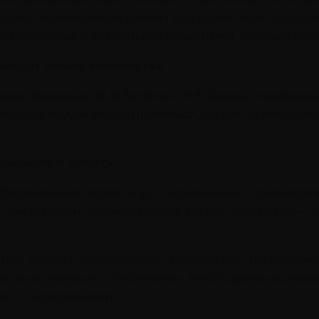
лагают значительные усилия для развития и поддер
 праздниками и значимыми событиями, которые прои
водят новые знакомства.
вых знакомых, 68 % богатых и 11 % бедных подтверд
льным людям важно нравиться другим (о важности li
номить и копить.
обеспеченных людей и 52 % малоимущих, признающих
Томас Корли сформулировал это так: «Богатство — эт
мне удалось побеседовать, утверждают, что добили
а еще из-за привычки экономить». Необходимо придер
я 20 % откладывать.