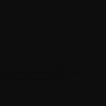
рий в 2026)
ли начал исследование на эту тему.
, а благодаря определенным привычкам.
8 человек, ко второй — 233) — и начал
их относится к мышлению, а не к