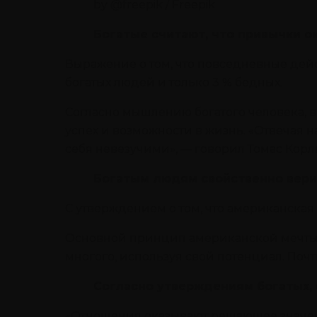
by @freepik / Freepik
Богатые считают, что привычки о
Выражение о том, что повседневные дей
богатых людей и только 3 % бедных.
Согласно мышлению богатого человека, в
успех и возможности в жизнь. «Отвечая 
себя невезучими», — говорил Томас Корл
Богатым людям свойственно верит
С утверждением о том, что американская
Основной принцип американской мечты з
многого, используя свой потенциал. Почт
Согласно утверждениям богатых,
«Отношения оказывают решающее значени