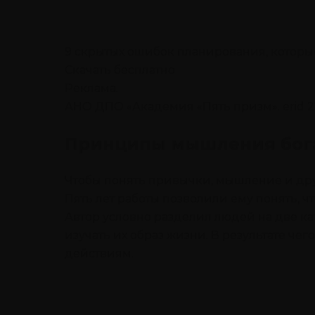
9 скрытых ошибок планирования, которые
Скачать бесплатно
Реклама.
АНО ДПО «Академия «Пять призм». erid 
Принципы мышления бога
Чтобы понять привычки, мышление и дру
Пять лет работы позволили ему понять, 
Автор условно разделил людей на две кат
изучать их образ жизни. В результате че
действиям.