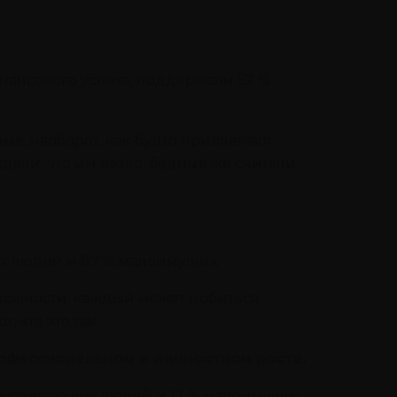
нансового успеха, поддержали 52 %
ые, наоборот, как будто привлекают
дали, что им везло, бедные же считали
тых людей и 87 % малоимущих.
можности, каждый может добиться
 что это так.
офессиональном и личностном росте.
реуспевающих людей и 17 % малоимущих.