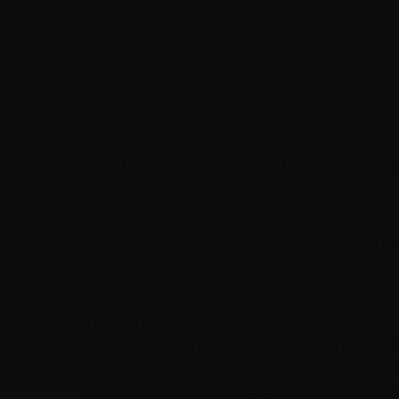
Юрий Мурадян
Коуч MCC ICF, входит в ТОП-5 коучей Рос
Гайды
в открытом доступе
5 способов найти своё призвание
и зараб
Каждый человек мечтает найти своё призва
помогли более 27 000 ученикам найти де