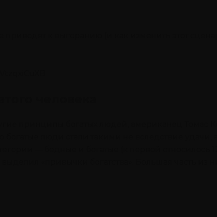
 приводят к выгоранию (и как изменить этот сцена
2VtzqxiCuXB
того человека
гие принципы богатых людей, американец Томас Кор
что богатые люди стали такими не вследствие удачи
егории — бедные и богатые (к первой относилось 12
го выделил «привычки богатства». Большая часть из н