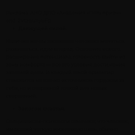
Реклама. АНО ДПО «Академия «Пять призм».
erid: 2VtzquXyuFp
Движущей силой.
Наличие мечты заставляет человека меняться,
развиваться, идти вперед. Освоение нового,
расширение потенциала, готовность выйти из
зоны комфорта — все это условия достижения
заветной цели. И каждый такой ориентир
становится не только источником гордости за
себя, но и отправной точкой для новых
свершений.
Залогом счастья.
Специалисты-психологи отмечают, что человек,
имеющий четкую жизненную цель, обычно