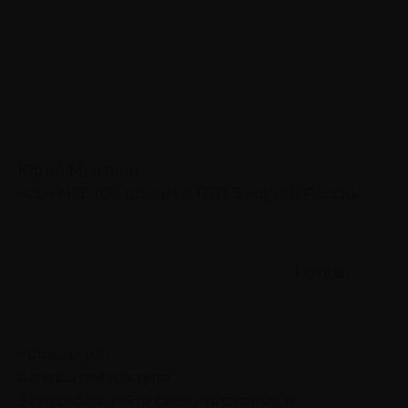
Юрий Мурадян
Коуч MCC ICF, входит в ТОП-5 коучей России
Гайды
которых нет
в открытом доступе
5 способов найти своё призвание
и