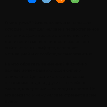
О чем речь?
Жизненно важные цели — те,
которые имеют для человека первостепенное
значение. Даже простое стремление к их
достижению меняет личность, заставляет
выйти из зоны комфорта, наполняет
мотивацией и способствует саморазвитию.
На что обратить внимание?
Жизненно
важные цели у разных людей сильно
отличаются. Для одних это финансовая
независимость, для других — семейное
счастье, для третьих — рекорды в спорте. Но
это всегда то, к чему человек стремится всей
душой.