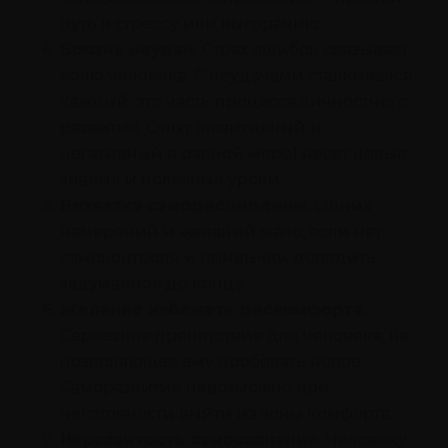
путь к стрессу или выгоранию.
Боязнь неудач.
Страх ошибок связывает
волю человека. С неудачами сталкивался
каждый, это часть процесса личностного
развития. Опыт (позитивный и
негативный в равной мере) несет новые
знания и полезные уроки.
Нехватка самодисциплины
. Одних
намерений и желаний мало, если нет
самоконтроля и привычки доводить
задуманное до конца.
Желание избежать дискомфорта.
Серьезное препятствие для человека, не
позволяющее ему пробовать новое.
Саморазвитие невозможно при
неготовности выйти из зоны комфорта.
Неразвитость самосознания.
Человеку