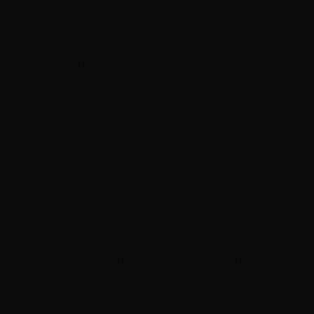
6 внутренних блоков, удерживающих доход на
одном уровне годами
Определите, что ограничивает рост заработка,
и как пробить финансовый потолок
Как найти своё призвание и зарабатывать на
нём от 150 000₽
На бесплатном курсе «5 шагов, как от страха и
сомнений перейти к ясности и действиям»