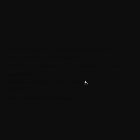
Колесо баланса: 8 сфер жизни, требующих
внимания для устойчивости
Поможет определить, где дисбаланс и чем его
выровнять
Скачать подборку бесплатно
PDF 2,5 mb
Уже скачали 1 327 человек