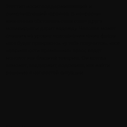
Этот тип носит поддерживающий и
стимулирующий характер. В непростых
жизненных обстоятельствах совет друга
мотивирует и дарит надежду. Человек может
слышать на уровне подсознания такие фразы:
«всё будет прекрасно», «у тебя получится», «все
неприятности временные». Голос ведёт
монолог как близкий товарищ. Он всегда
поможет, поддержит, подскажет, как найти
решение в непростой ситуации.