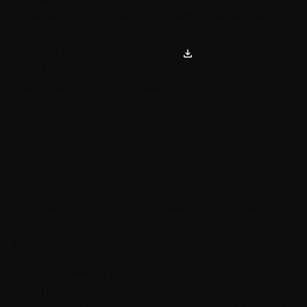
Поможет определить, где дисбаланс и чем его
выровнять
Скачать подборку бесплатно
PDF 2,5 mb
Уже скачали 1 327 человек
Реклама. АНО ДПО «Академия «Пять призм».
erid: 2VtzquXyuFp
Голос друга:
Поднимает самооценку.
Позволяет бороться со стрессом.