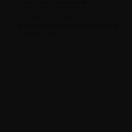
планирование, саморефлексию и
контроль.
Зона Вернике (верхняя височная
извилина) — задействована в процессе
усвоения смысла.