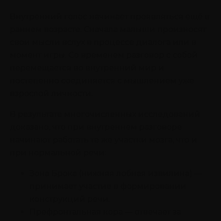
Внутренний голос начинает проявляться ещё в
раннем возрасте. Сначала малыши произносят
свои мысли вслух в процессе диалога или в
момент игры. Со временем разговор с собой
перемещается во внутренний мир и
постепенно соединяется с мышлением уже
взрослой личности.
В результате многочисленных исследований
доказано, что при внутреннем разговоре
начинают работать те же участки мозга, что и
при нормальной речи:
Зона Брока (нижняя лобная извилина) —
принимает участие в формировании
конструкций речи.
Префронтальная кора — отвечает за