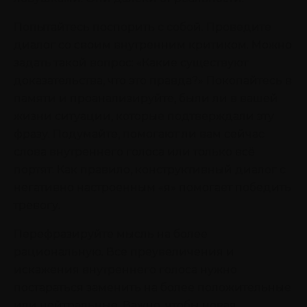
Попытайтесь поспорить с собой. Проведите
диалог со своим внутренним критиком. Можно
задать такой вопрос: «Какие существуют
доказательства, что это правда?» Покопайтесь в
памяти и проанализируйте, были ли в вашей
жизни ситуации, которые подтверждали эту
фразу. Подумайте, помогают ли вам сейчас
слова внутреннего голоса или только всё
портят. Как правило, конструктивный диалог с
негативно настроенным «я» помогает победить
тревогу.
Перефразируйте мысль на более
рациональную. Все преувеличения и
искажения внутреннего голоса нужно
постараться заменить на более положительные
или нейтральные. Важно, чтобы новая