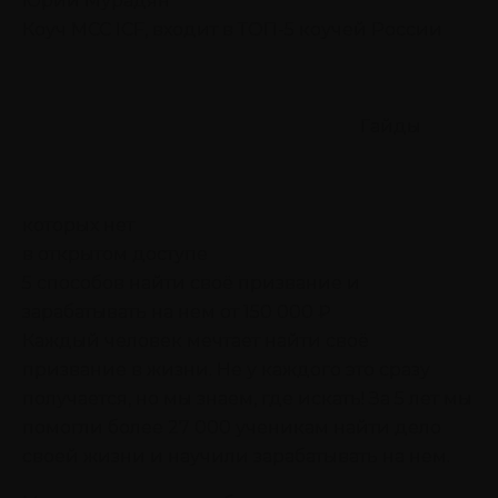
Юрий Мурадян
Коуч MCC ICF, входит в ТОП-5 коучей России
Гайды
которых нет
в открытом доступе
5 способов найти своё призвание
и
зарабатывать на нем от 150 000 ₽
Каждый человек мечтает найти своё
призвание в жизни. Не у каждого это сразу
получается, но мы знаем, где искать! За 5 лет мы
помогли более 27 000 ученикам найти дело
своей жизни и научили зарабатывать на нем.