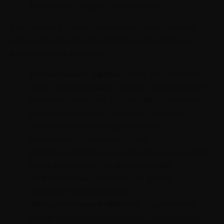
Источник: freepik / freepik.com
Внутренний голос человека играет важную
роль в психической деятельности, главные
направления которой:
Когнитивная сфера.
Здесь внутренний
голос обрабатывает данные, способствует
анализу ситуации и помогает принимать
верные решения. Диалог с собой на
подсознательном уровне даёт
возможность индивидууму
рефлексировать и критически оценивать
свои действия. Это обеспечивает
эффективный личностный рост и
развитие самосознания.
Эмоциональная область
. Внутренний
голос позволяет управлять душевными