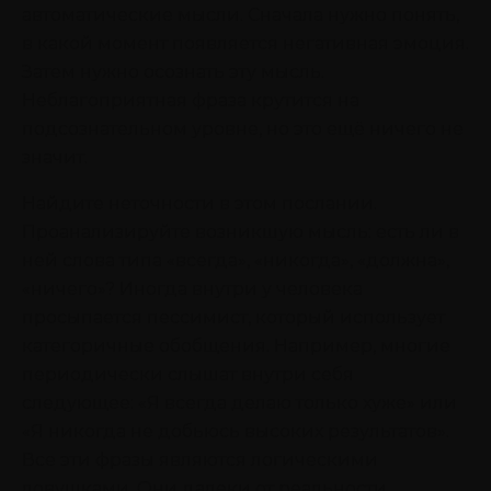
автоматические мысли. Сначала нужно понять,
в какой момент появляется негативная эмоция.
Затем нужно осознать эту мысль.
Неблагоприятная фраза крутится на
подсознательном уровне, но это ещё ничего не
значит.
Найдите неточности в этом послании.
Проанализируйте возникшую мысль: есть ли в
ней слова типа «всегда», «никогда», «должна»,
«ничего»? Иногда внутри у человека
просыпается пессимист, который использует
категоричные обобщения. Например, многие
периодически слышат внутри себя
следующее: «Я всегда делаю только хуже» или
«Я никогда не добьюсь высоких результатов».
Все эти фразы являются логическими
ловушками. Они далеки от реальности.