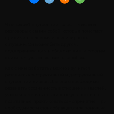
Что такое?
Внутренний голос — мысли и
разговоры с самим собой, которые помогают
принимать решения и анализировать
ситуации. Он может быть другом,
поддерживающим и ободряющим, и строгим
критиком, указывающим на ошибки.
Как с ним работать?
Важно научиться
различать конструктивный и деструктивный
внутренний диалог. Для этого необходимо
развивать осознанность в отношении мыслей,
учиться заменять негативные установки на
позитивные, практиковать самопринятие. При
необходимости стоит обращаться за помощью