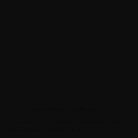
Источник: freepik / freepik.com
Сначала может не получаться, эмоции будут
мешать. Но со временем каждый способен
контролировать свои мысли. Регулярно