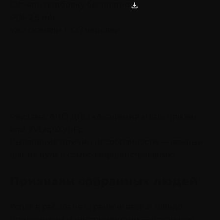
Скачать подборку бесплатно
PDF 2,5 mb
Уже скачали 1 327 человек
Реклама. АНО ДПО «Академия «Пять призм».
erid: 2VtzquXyuFp
Выявление причин несобранности — важный
шаг на пути к самосовершенствованию.
Признаки собранных людей
Успех в работе не ограничивается только
привычками и инструментами — ключевую