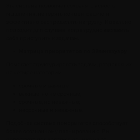
Эта система позволяет сохранять ясность
мышления, не терять концентрацию и
эффективно распределять нагрузку. Идеально
подходит для случаев, когда трудно заставить
себя приступить к задачам.
Матрица приоритетов по Эйзенхауэру
Помогает структурировать задачи, разделяя их
на четыре категории:
срочные и важные;
важные, но не срочные;
срочные, но неважные;
несрочные и неважные.
Подобная система приоритетов способствует
более осознанному планированию. Вы
перестаете поддаваться панике из-за