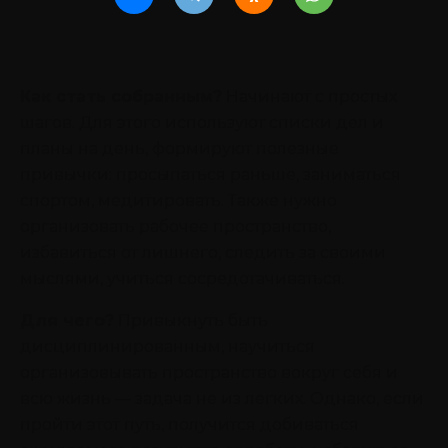
Как стать собранным?
Начинают с простых
шагов. Для этого используют списки дел и
планы на день, формируют полезные
привычки: просыпаться раньше, заниматься
спортом, медитировать. Также нужно
организовать рабочее пространство,
избавиться от лишнего, следить за своими
мыслями, учиться сосредотачиваться.
Для чего?
Привыкнуть быть
дисциплинированным, научиться
организовывать пространство вокруг себя и
всю жизнь — задача не из легких. Однако, если
пройти этот путь, получится добиваться