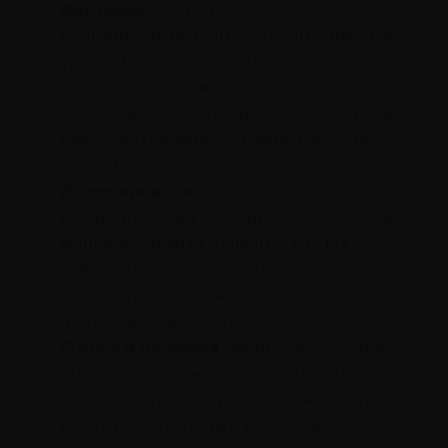
факторов
— ключ к максимальной
концентрации. Они подобны сложным
уровням в игре: победить их непросто, но
награда того стоит. Главный секрет
глубокой концентрации заключается в
том, чтобы заранее устранить любые
источники отвлечения.
Делегирование
— нужный навык
распределения обязанностей. Передавая
менее значимые дела другим, вы
освобождаете свое внимание для
действительно важных дел и избегаете
ненужных отвлечений.
Отдых и перерыв
уменьшают соблазн
отвлечься от важных задач. Научно
доказано, что интервалы 30–40 минут
работы с 5-минутным перерывом