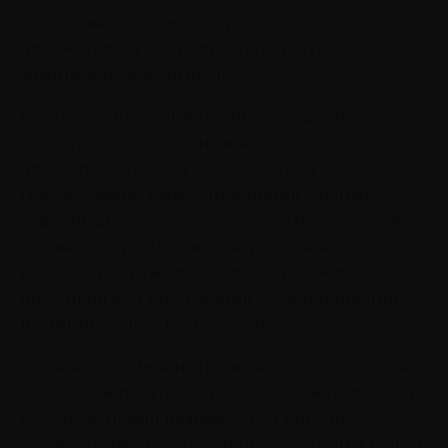
объектами, которые несут для него
положительную или отрицательную
значимость (валентность).
Научные изыскания Левина доказали:
валентность сугубо индивидуальна, но
некоторые стимулы универсальны.
Порождаемые ими устремления ученый
сравнивал с психической энергией, которая
формирует у индивида внутренний
диссонанс, что и служит двигателем его
поступков для достижения удовлетворения
доминирующей потребности.
Теория поля Левина понимает поведение как
целостный рисунок, а не мозаику из отдельных
кусочков. Левин называет этот рисунок
«жизненным пространством» — единым полем