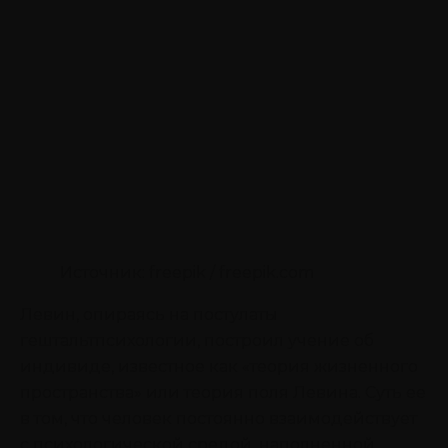
Источник: freepik / freepik.com
Левин, опираясь на постулаты
гештальтпсихологии, построил учение об
индивиде, известное как «теория жизненного
пространства» или теория поля Левина. Суть ее
в том, что человек постоянно взаимодействует
с психологической средой, наполненной