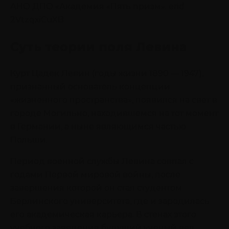
АНО ДПО «Академия «Пять призм». erid
2VtzqxiCuXB
Суть теории поля Левина
Курт Цадек Левин (годы жизни 1890 — 1947),
признанный основатель концепции
«жизненного пространства», появился на свет в
городе Могильно, находившемся на тот момент
в Германии, а ныне являющимся частью
Польши.
Период военной службы Левина совпал с
годами Первой мировой войны, после
завершения которой он стал студентом
Берлинского университета, где и зародилась
его академическая карьера. В стенах этого
учебного заведения будущий ученый вел