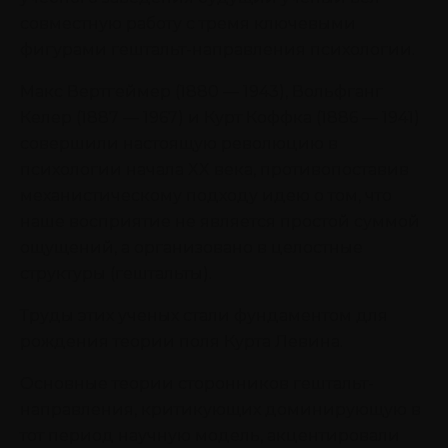
совместную работу с тремя ключевыми
фигурами гештальт-направления психологии.
Макс Вертгеймер (1880 — 1943), Вольфганг
Келер (1887 — 1967) и Курт Коффка (1886 — 1941)
совершили настоящую революцию в
психологии начала XX века, противопоставив
механистическому подходу идею о том, что
наше восприятие не является простой суммой
ощущений, а организовано в целостные
структуры (гештальты).
Труды этих ученых стали фундаментом для
рождения теории поля Курта Левина.
Основные теории сторонников гештальт-
направления, критикующих доминирующую в
тот период научную модель, акцентировали