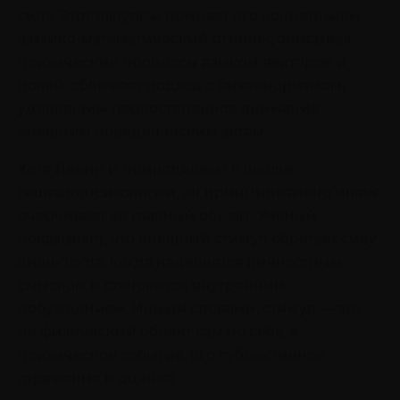
сила. Этот ракурс и придает его концепциям
физико-математический оттенок, описывая
психические процессы языком векторов и
полей, сближает подход с бихевиоризмом,
уделявшим первостепенное внимание
внешним поведенческим актам.
Хотя Левин и принадлежит к школе
гештальтпсихологии, он принципиально иначе
очерчивает ее главный объект. Ученый
показывает, что внешний стимул обретает силу
лишь тогда, когда наделяется личностным
смыслом и становится внутренним
побуждением. Иными словами, стимул — это
не физический объект сам по себе, а
психическое событие, его субъективное
отражение и оценка.