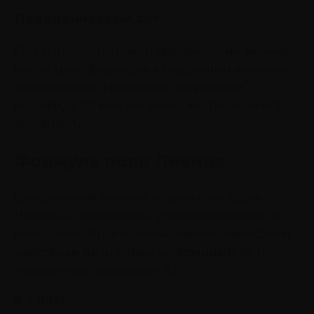
Поведенческий акт
Согласно концепции, поведенческий акт — это
любая трансформация в окружении человека,
возникающая в результате активности
индивида (P) или как реакция среды на его
активность.
Формула поля Левина
Центральный элемент теории поля Курта
Левина — это формула, устанавливающая, что
поведение (B) детерминировано совместным
действием личностных детерминант (p) и
переменных окружения (E).
B = f(pE)