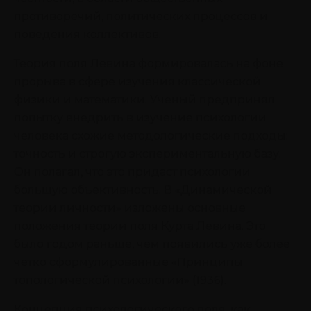
противоречий, политических процессов и
поведения коллективов.
Теория поля Левина формировалась на фоне
прорыва в сфере изучения классической
физики и математики. Ученый предпринял
попытку внедрить в изучение психологии
человека схожие методологические подходы:
точность и строгую экспериментальную базу.
Он полагал, что это придаст психологии
большую объективность. В «Динамической
теории личности» изложены основные
положения теории поля Курта Левина. Это
было годом раньше, чем появились уже более
четко сформулированные «Принципы
топологической психологии» (1936).
Концепция психологического поля, как