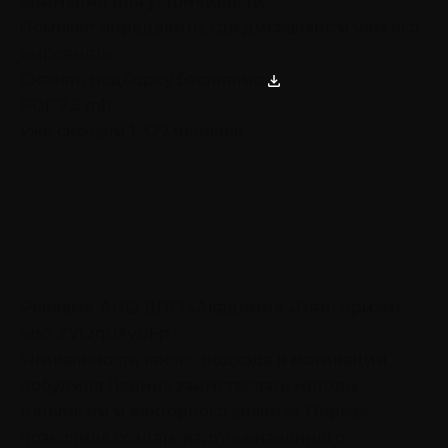
внимания для устойчивости
Поможет определить, где дисбаланс и чем его
выровнять
Скачать подборку бесплатно
PDF 2,5 mb
Уже скачали 1 327 человек
Реклама. АНО ДПО «Академия «Пять призм».
erid: 2VtzquXyuFp
Уникальность такого подхода к мотивации
побудила Левина заимствовать методы
топологии и векторного анализа. Первая
позволила создать карту «жизненного