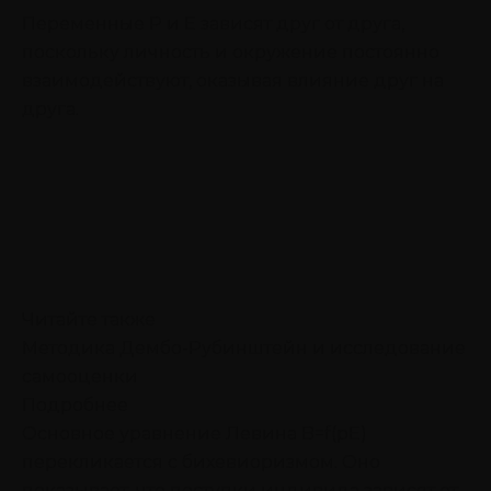
Переменные P и E зависят друг от друга,
поскольку личность и окружение постоянно
взаимодействуют, оказывая влияние друг на
друга.
Читайте также
Методика Дембо-Рубинштейн и исследование
самооценки
Подробнее
Основное уравнение Левина B=f(pE)
перекликается с бихевиоризмом. Оно
показывает, что поступки индивида зависят от