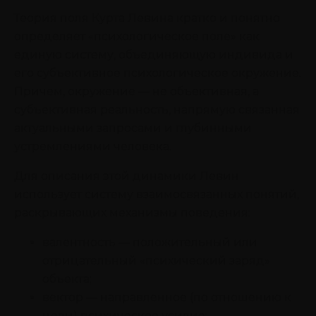
Теория поля Курта Левина кратко и понятно
определяет «психологическое поле» как
единую систему, объединяющую индивида и
его субъективное психологическое окружение.
Причем, окружение — не объективная, а
субъективная реальность, напрямую связанная
актуальными запросами и глубинными
устремлениями человека.
Для описания этой динамики Левин
использует систему взаимосвязанных понятий,
раскрывающих механизмы поведения:
валентность — положительный или
отрицательный «психический заряд»
объекта;
вектор — направленное (по отношению к
цели) психическое усилие;