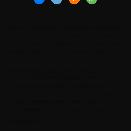
В чем суть?
Теория поля Левина перевернула
представление о человеческом поведении. Ее
основной принцип заключается в том, что оно
определяется не отдельными факторами, а
окружающей средой в целом.
В чем уникальность?
Левин впервые
предложил рассматривать личность как
динамическую систему, находящуюся в
постоянном взаимодействии с окружающей
средой, где каждое изменение приводит к
существенным трансформациям поведения.
В этой статье: