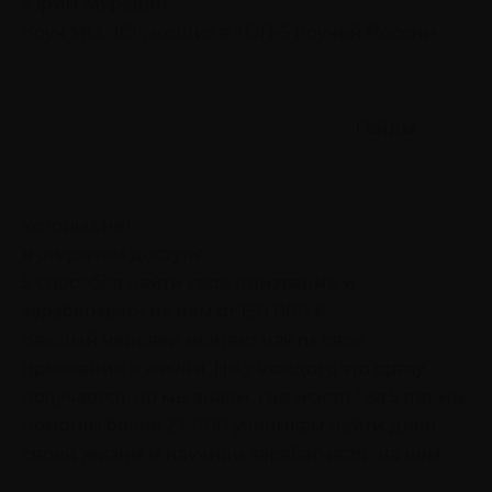
Юрий Мурадян
Коуч MCC ICF, входит в ТОП-5 коучей России
Гайды
которых нет
в открытом доступе
5 способов найти своё призвание
и
зарабатывать на нем от 150 000 ₽
Каждый человек мечтает найти своё
призвание в жизни. Не у каждого это сразу
получается, но мы знаем, где искать! За 5 лет мы
помогли более 27 000 ученикам найти дело
своей жизни и научили зарабатывать на нем.