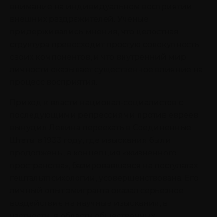
внимание на индивидуальном восприятии
внешних раздражителей. Ученые
придерживались мнения, что целостная
структура превосходит простую совокупность
своих компонентов, и что внутренний мир
личности оказывает существенное влияние на
процесс восприятия.
Приход к власти национал-социалистов с
последующими репрессиями против евреев
вынудил Левина переехать в Соединенные
Штаты в 1933 году, где изыскания были
продолжены, а концепция «жизненного
пространства», базировавшаяся на постулатах
гештальтпсихологии, усовершенствована. Его
личный опыт эмигранта оказал серьезное
воздействие на научные изыскания, в
частности, в области общественных