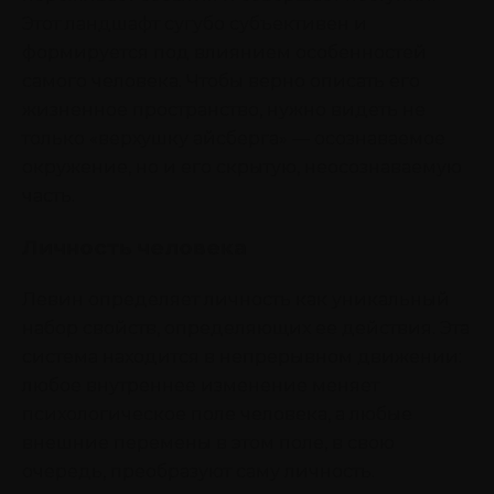
Этот ландшафт сугубо субъективен и
формируется под влиянием особенностей
самого человека. Чтобы верно описать его
жизненное пространство, нужно видеть не
только «верхушку айсберга» — осознаваемое
окружение, но и его скрытую, неосознаваемую
часть.
Личность человека
Левин определяет личность как уникальный
набор свойств, определяющих ее действия. Эта
система находится в непрерывном движении:
любое внутреннее изменение меняет
психологическое поле человека, а любые
внешние перемены в этом поле, в свою
очередь, преобразуют саму личность.