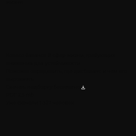
жизни
Колесо баланса: 8 сфер жизни, требующих
внимания для устойчивости
Поможет определить, где дисбаланс и чем его
выровнять
Скачать подборку бесплатно
PDF 2,5 mb
Уже скачали 1 327 человек