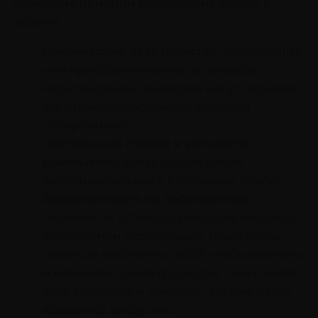
Основные причины равнодушия людей к
другим:
Психические расстройства
(врожденные
или приобретенные из-за лекарств,
наркотиков или алкоголя) могут серьезно
ограничить способность человека
сопереживать.
Постоянный стресс и усталость
выматывают, делая людей менее
восприимчивыми к проблемам других.
Зацикленность на собственной
персоне
не оставляет места для интереса
к проблемам окружающих. Такие люди
слишком озабочены собой, чтобы замечать
и понимать чужие трудности. Они считают
себя жертвами и ожидают, что мир будет
вращаться вокруг них.