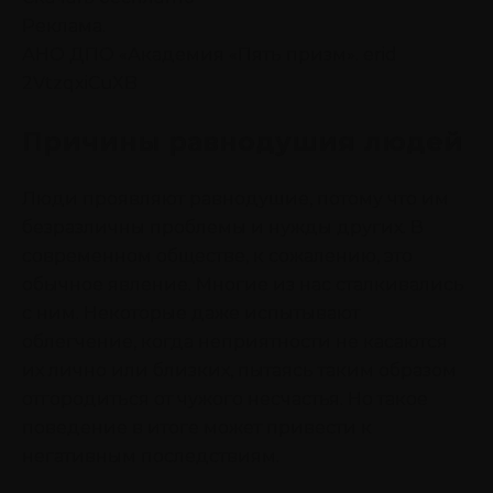
Реклама.
АНО ДПО «Академия «Пять призм». erid
2VtzqxiCuXB
Причины равнодушия людей
Люди проявляют равнодушие, потому что им
безразличны проблемы и нужды других. В
современном обществе, к сожалению, это
обычное явление. Многие из нас сталкивались
с ним. Некоторые даже испытывают
облегчение, когда неприятности не касаются
их лично или близких, пытаясь таким образом
отгородиться от чужого несчастья. Но такое
поведение в итоге может привести к
негативным последствиям.