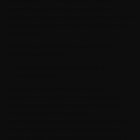
не сложились, столкнувшись со стеной
повседневности. Но важно понимать, что
проблема в другом, причиной является эгоизм,
нежелание услышать, понять партнера, полное
равнодушие.
Наиболее распространенными формами
безразличия являются:
Равнодушие близких людей в
отношениях.
Люди часто безразличны друг к другу,
особенно в отношениях. Они пренебрегают
желаниями и мечтами партнера, игнорируя
его потребности. Это приводит к
недопониманию и отдалению, разрушая связи.
Не стоит списывать все на бытовую рутину.
Настоящая причина — эгоизм и холодность к