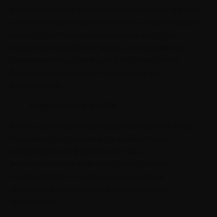
высшая степень равнодушия. Человек в этом
состоянии закрывается от всего окружающего,
теряет способность испытывать радость,
лишается интереса к миру и не стремится к
саморазвитию. Цели для него становятся
бессмысленными, как и попытки их
достижения.
Безразличие к себе.
К чему приводит равнодушие людей к себе?
Они жертвуют своими потребностями,
игнорируя как физическое, так и
эмоциональное благополучие. Упорно
отмахиваются от тревожных сигналов
организма, пренебрегая собственным
здоровьем.