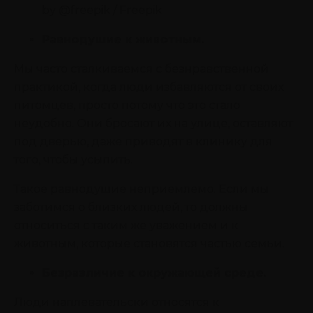
by @freepik / Freepik
Равнодушие к животным.
Мы часто сталкиваемся с безнравственной
практикой, когда люди избавляются от своих
питомцев, просто потому что это стало
неудобно. Они бросают их на улице, оставляют
под дверью, даже приводят в клинику для
того, чтобы усыпить.
Такое равнодушие неприемлемо. Если мы
заботимся о близких людей, то должны
относиться с таким же уважением и к
животным, которые становятся частью семьи.
Безразличие к окружающей среде.
Люди наплевательски относятся к