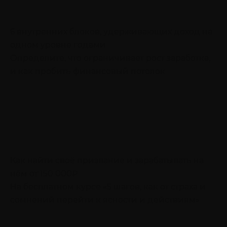
6 внутренних блоков, удерживающих доход на
одном уровне годами
Определите, что ограничивает рост заработка,
и как пробить финансовый потолок
Как найти своё призвание и зарабатывать на
нём от 150 000₽
На бесплатном курсе «5 шагов, как от страха и
сомнений перейти к ясности и действиям»