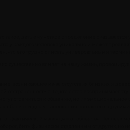
то такое, дать ему четкое определение оказывается
ства у каждого человека уникально и может проявля
ен, что его трудно описать универсальными термин
едко существенно влияет на нашу жизнь, провоциру
ние, возникающее из-за отсутствия близких и дов
й отстраненностью. Те, кто остро воспринимает эту
 могут стремиться к общению, но их эмоциональное 
дают барьеры для установления контактов с другим
 от фактической изоляции от общества. Человек мож
оборот, быть физически отдаленным от других, но не