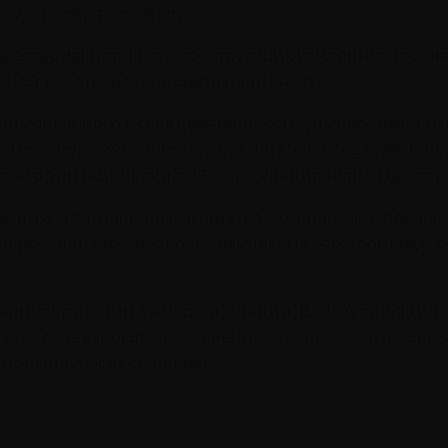
кому он может доверять.
жество факторов, способствующих усилению пробл
нной работы, последствия пандемии.
Национального исследовательского университета «
о социологического центра РАН более 43 % жителей
 его эпизодически, а 12 % населения испытывают р
ании специального агентства, которое занималось
в россиян страдают от психических расстройств, и 
еликобритании, Канаде и Японии. В США ситуация 
ода 22 % взрослого населения страны — это около 
орванными от общества.