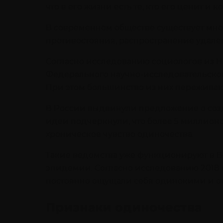
что в его жизни есть те, кто его ценит и 
В современном обществе существует мно
противостояния, распространение удале
Согласно исследованию социологов из 
Федерального научно-исследовательског
При этом большинство из них переживают
В России выдвинули предложение о созд
идеи подчеркнули, что более 5 миллионо
хроническое чувство одиночества.
Такие ведомства уже функционируют в В
эпидемии. Согласно исследованию 2018 г
постоянно ощущали себя одинокими и от
Признаки одиночества