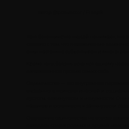
автор @pch.vector / Freepik
Хотя большинство людей понимают, что э
связано с тем, что переживание одиноче
опыт настолько субъективен и многогран
Кроме того, боязнь остаться одному нер
направленное против самих себя.
Одиночество — это внутреннее пережива
вызванного психологической и социально
пустоты, покинутости и ненужности. Они
навыков и склонность к замкнутости соз
Ощущение одиночества не всегда зависит
находясь среди родных и друзей, или, на