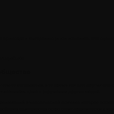
 приводят к выгоранию (и как изменить этот сцена
2VtzqxiCuXB
обществе
чем-то негативным, в то время как для других оно 
жет возникать даже в окружении других людей.
ереживаний в человеческой психике, которое остае
облема одиночества остро стоит практически в ка