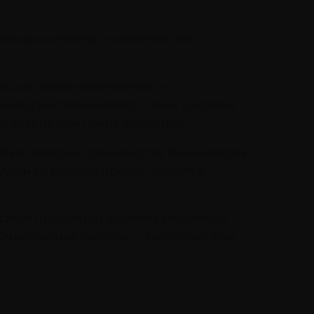
емы одиночества: политические
Высшая школа экономики» и
 России сталкиваются с этим чувством.
егулярно или почти постоянно.
 бы вопросами одиночества. Инициаторы
одной из главных причин является
с этой проблемой достигла масштабов
60 миллионов человек — регулярно или