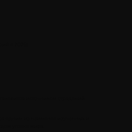
рий в 2026)
становится источником страданий.
тся одним из наименее изученных и
ждом уголке мира.