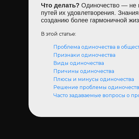
Что делать?
Одиночество — не п
путей их удовлетворения. Знания
созданию более гармоничной жиз
В этой статье:
Проблема одиночества в общес
Признаки одиночества
Виды одиночества
Причины одиночества
Плюсы и минусы одиночества
Решение проблемы одиночеств
Часто задаваемые вопросы о п