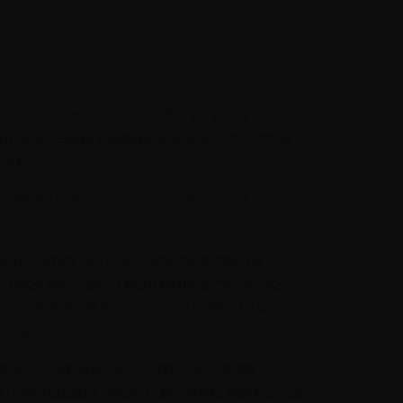
 удивительно сложно. Это во многом
ться в самых разных формах. Людской
ами.
я неверные выборы и поведение,
ерительных связей с окружающими,
 проблему, часто испытывают чувство
состояние, недостаток социальных
и людьми.
ет испытывать это чувство, даже
 чувствовать себя одиноким, если знает,