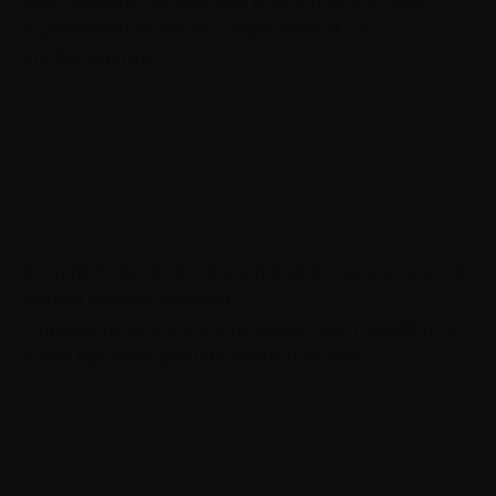
вам сделать первые шаги для поиска себя
и увеличения своего заработка. И да,
это бесплатно!
6 внутренних блоков, удерживающих доход на
одном уровне годами
Определите, что ограничивает рост заработка,
и как пробить финансовый потолок