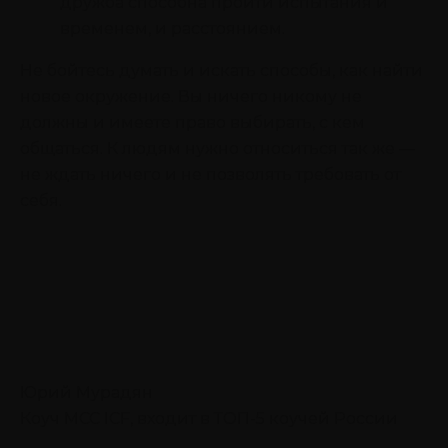
дружба способна пройти испытания и
временем, и расстоянием.
Не бойтесь думать и искать способы, как найти
новое окружение. Вы ничего никому не
должны и имеете право выбирать, с кем
общаться. К людям нужно относиться так же —
не ждать ничего и не позволять требовать от
себя.
Юрий Мурадян
Коуч MCC ICF, входит в ТОП-5 коучей России