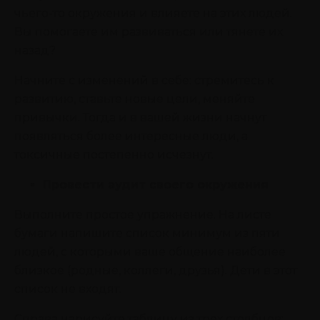
чьего-то окружения и влияете на этих людей.
Вы помогаете им развиваться или тянете их
назад?
Начните с изменений в себе: стремитесь к
развитию, ставьте новые цели, меняйте
привычки. Тогда и в вашей жизни начнут
появляться более интересные люди, а
токсичные постепенно исчезнут.
Провести аудит своего окружения
Выполните простое упражнение. На листе
бумаги напишите список минимум из пяти
людей, с которыми ваше общение наиболее
близкое (родные, коллеги, друзья). Дети в этот
список не входят.
Справа нарисуйте таблицу из трех столбцов: