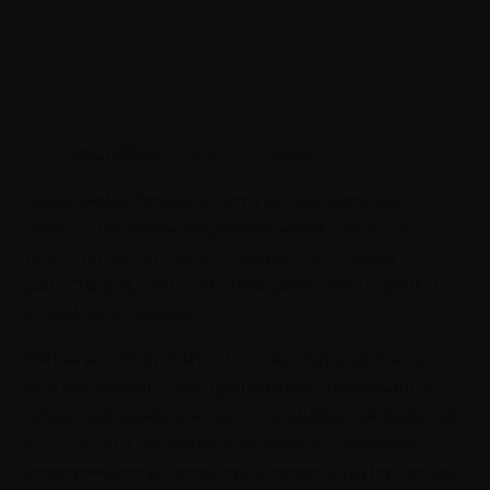
автор @pch.vector / Freepik
Наше самое близкое окружение включает
семью, друзей и родственников — тех, кто
знает нас лучше всего, разделяет с нами
радости и трудности, оказывает поддержку в
сложные моменты.
Семья и отношения в ней закладывают в нас
основы моральных принципов, привычек и
представлений о мире. От родителей, братьев
и сестер мы перенимаем манеру общения,
поведенческие модели, а также учимся таким