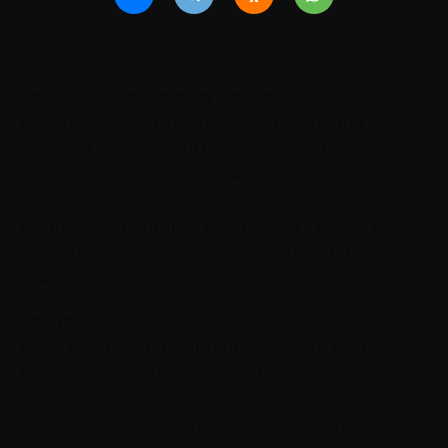
Как найти новое окружение?
Следует заранее
решить, какие именно знакомства будут
полезны и интересны. Можно посещать
профильные мероприятия, кружки по
интересам или заняться волонтерством.
Единомышленников проще всего найти в
интернете — для этого есть специальные
сайты.
Когда нужно?
Если люди из окружения тянут
вниз, вызывают негативные эмоции или
тормозят развитие, стоит задуматься об
ограничении с ними контактов. В то время как
позитивные личности со схожими интересами