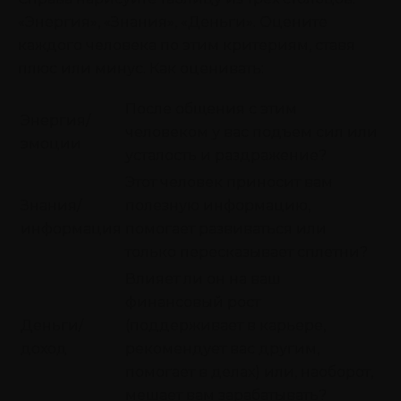
«Энергия», «Знания», «Деньги». Оцените
каждого человека по этим критериям, ставя
плюс или минус. Как оценивать:
После общения с этим
Энергия/
человеком у вас подъем сил или
эмоции
усталость и раздражение?​
Этот человек приносит вам
Знания/
полезную информацию,
информация
помогает развиваться или
только пересказывает сплетни?​
Влияет ли он на ваш
финансовый рост
Деньги/
(поддерживает в карьере,
доход
рекомендует вас другим,
помогает в делах) или, наоборот,
мешает вам зарабатывать?