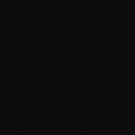
в «жилетку» для бесконечных жалоб. С такими
людьми нужно сократить общение или
полностью его прекратить.
Определить цель
Почему вы хотите новое окружение? Что
изменится, если вы уберете из своей жизни
токсичных людей? Какой будет ваша жизнь,
если вас будут окружать люди, которые вас
вдохновляют и поддерживают? Где вы хотите
оказаться через год или пять лет? Есть ли
рядом те, кто помогает вам расти? Если вы
точно знаете, зачем вам перемены, будет легче
их совершить.
Честно оценить себя
Подумайте о своей жизни, ведь вы тоже часть