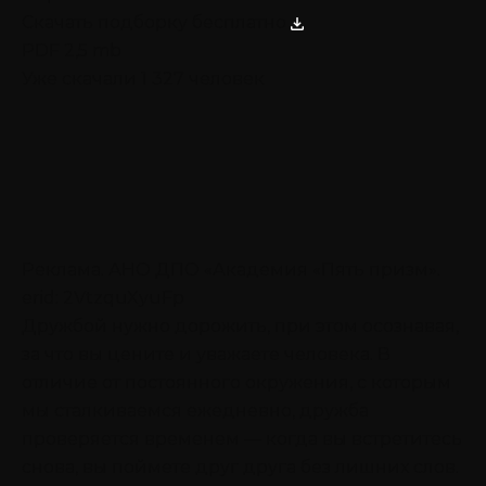
Скачать подборку бесплатно
PDF 2,5 mb
Уже скачали 1 327 человек
Реклама. АНО ДПО «Академия «Пять призм».
erid: 2VtzquXyuFp
Дружбой нужно дорожить, при этом осознавая,
за что вы цените и уважаете человека. В
отличие от постоянного окружения, с которым
мы сталкиваемся ежедневно, дружба
проверяется временем — когда вы встретитесь
снова, вы поймете друг друга без лишних слов.