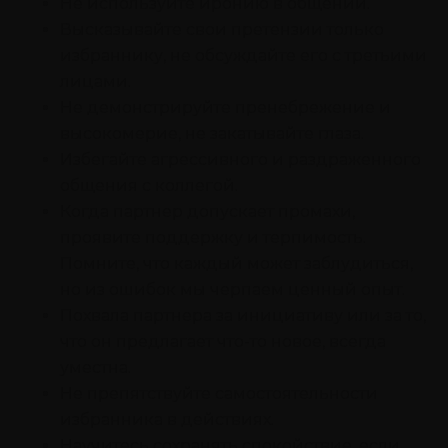
Не используйте иронию в общении.
Высказывайте свои претензии только
избраннику, не обсуждайте его с третьими
лицами.
Не демонстрируйте пренебрежение и
высокомерие, не закатывайте глаза.
Избегайте агрессивного и раздраженного
общения с коллегой.
Когда партнер допускает промахи,
проявите поддержку и терпимость.
Помните, что каждый может заблудиться,
но из ошибок мы черпаем ценный опыт.
Похвала партнера за инициативу или за то,
что он предлагает что-то новое, всегда
уместна.
Не препятствуйте самостоятельности
избранника в действиях.
Научитесь сохранять спокойствие, если