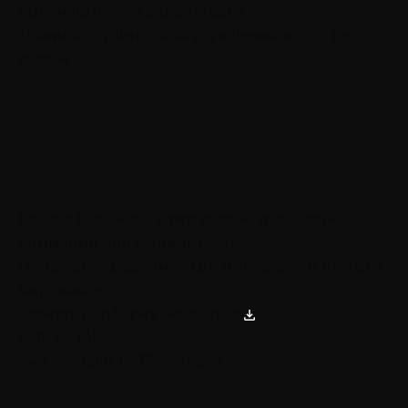
выйти на новую версию себя
Техника коучинга для улучшения всех сфер
жизни
Колесо баланса: 8 сфер жизни, требующих
внимания для устойчивости
Поможет определить, где дисбаланс и чем его
выровнять
Скачать подборку бесплатно
PDF 2,5 mb
Уже скачали 1 327 человек