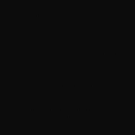
ваши взгляды не совпадают.
Стремитесь одобрить выбор избранника в
том случае, если это возможно.
Признавайте значимость участия партнера
в формировании общего фонда,
независимо от его размера.
Показывайте уважение к эмоциональному
вкладу избранника в совместную жизнь,
даже если он не материализуется.
Если вы допустили просчет или приняли
поспешное решение, незамедлительно
принесите извинения.
Оцените моменты, когда ваши действия
могут причинить боль партнеру, и
возьмите на себя инициативу по
решению этого вопроса. На основе
разногласий и споров совершенствуйте