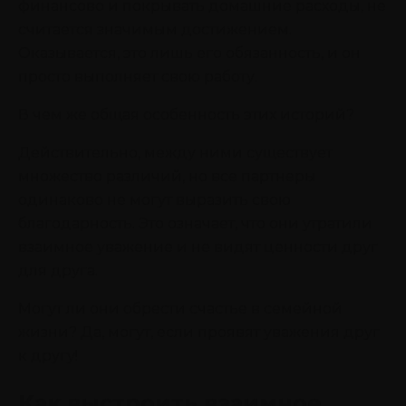
финансово и покрывать домашние расходы, не
считается значимым достижением.
Оказывается, это лишь его обязанность, и он
просто выполняет свою работу.
В чем же общая особенность этих историй?
Действительно, между ними существует
множество различий, но все партнеры
одинаково не могут выразить свою
благодарность. Это означает, что они утратили
взаимное уважение и не видят ценности друг
для друга.
Могут ли они обрести счастье в семейной
жизни? Да, могут, если проявят уважения друг
к другу!
Как выстроить взаимное