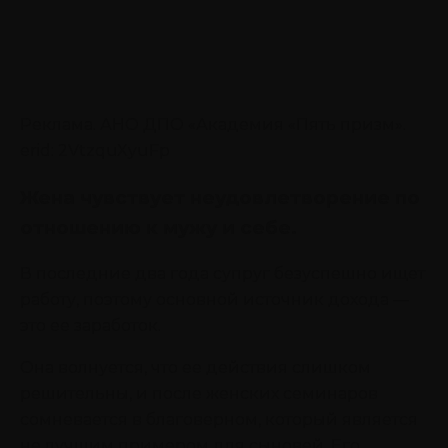
Реклама. АНО ДПО «Академия «Пять призм».
erid: 2VtzquXyuFp
Жена чувствует неудовлетворение по
отношению к мужу и себе.
В последние два года супруг безуспешно ищет
работу, поэтому основной источник дохода —
это ее заработок.
Она волнуется, что ее действия слишком
решительны, и после женских семинаров
сомневается в благоверном, который является
не лучшим примером для сыновей. Его