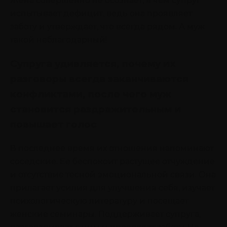
Жена совершенно не осознает, в чем супруг
испытывает дефицит, ведь она проявляет
заботу и утверждает, что всегда рядом. А муж
такой неблагодарный!
Супруга удивляется, почему их
разговоры всегда заканчиваются
конфликтами, после чего муж
становится раздражительным и
повышает голос
В последнее время их отношения напоминают
соседские. Ее беспокоит растущее отчуждение
и отсутствие тесной эмоциональной связи. Она
прилагает усилия для улучшения себя, изучает
психологическую литературу и посещает
женские семинары. Поддерживает супруга,