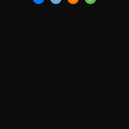
О чем речь?
Взаимное уважение — основа
гармоничных отношений в семье, на работе
или в обществе. Оно предполагает признание
ценности другого человека, его мнения,
границ и прав для формирования доверия.
Как выстроить?
Для этого важно уметь
слушать, проявлять эмпатию, избегать
осуждения и быть готовым к компромиссам.
Только через искренний диалог и учет
интересов обеих сторон можно достичь
настоящего взаимопонимания.
В этой статье: