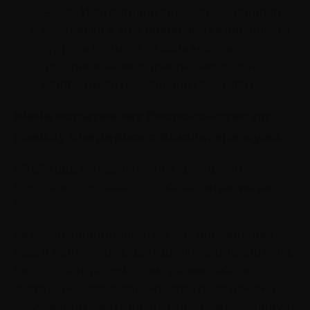
— Нет. И он активно снижает ее ценность.
Насколько в этих претензиях к внешности
супруги ценится ее роль матери,
подарившей ему прекрасных детей,
которыми он бесконечно гордится?
Жена испытывает беспокойство по
поводу очередного адюльтера мужа.
Ей 32 года, ему 35 лет, у них трое детей.
Несколько лет назад подобная ситуация уже
была.
Ее жизнь подчинена строгому порядку: два
раза в день уборка, одежда аккуратно сложена,
быт под контролем. Если график работы
супруга не позволяет ему вернуться домой до
22:00, а дети уже готовятся ко сну, мужу следует