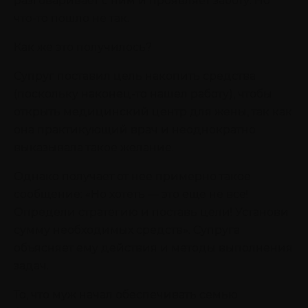
разговаривает с ним и проявляет заботу. Но
что-то пошло не так.
Как же это получилось?
Супруг поставил цель накопить средства
(поскольку наконец-то нашел работу), чтобы
открыть медицинский центр для жены, так как
она практикующий врач и неоднократно
выказывала такое желание.
Однако получает от нее примерно такое
сообщение: «Но хотеть — это еще не все!
Определи стратегию и поставь цели! Установи
сумму необходимых средств». Супруга
объясняет ему действия и методы выполнения
задач.
То, что муж начал обеспечивать семью