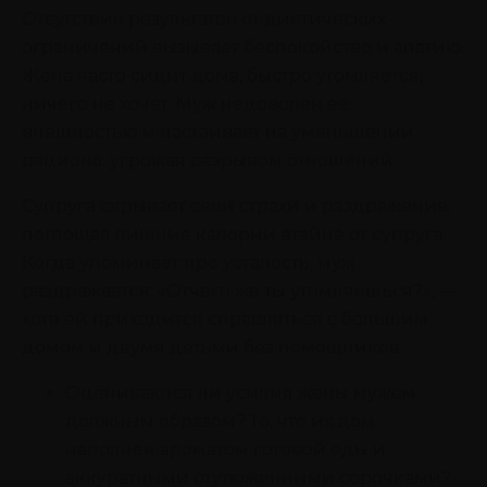
Отсутствие результатов от диетических
ограничений вызывает беспокойство и апатию.
Жена часто сидит дома, быстро утомляется,
ничего не хочет. Муж недоволен ее
внешностью и настаивает на уменьшении
рациона, угрожая разрывом отношений.
Супруга скрывает свои страхи и раздражение,
поглощая лишние калории втайне от супруга.
Когда упоминает про усталость, муж
раздражается: «Отчего же ты утомляешься?», —
хотя ей приходится справляться с большим
домом и двумя детьми без помощников.
Оцениваются ли усилия жены мужем
должным образом? То, что их дом
наполнен ароматом готовой еды и
аккуратными отутюженными сорочками?