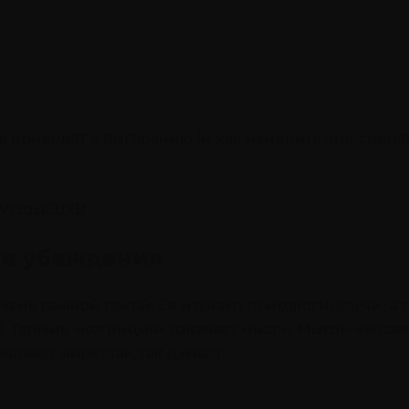
 приводят к выгоранию (и как изменить этот сцена
2VtzqxiCuXB
ие убеждения
нь важной темой. Ее изучают психологи, коучи, а 
. Термин «когниция» означает мысль. Мысли челове
ловек живет так, так думает.