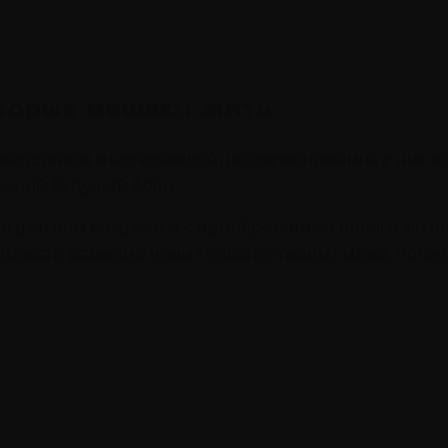
оторые мешают жить
дствием многих вещей, но первопричина у них все
ожной будущей боли.
в детском возрасте и с приобретением нового жиз
ировать развитие новых перспективных идей, потом