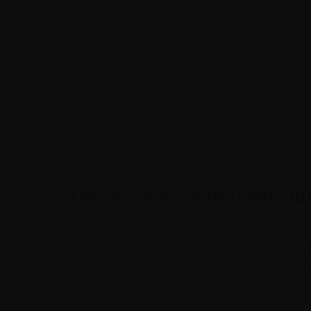
9 скрытых ошибок планирования, которые
Скачать бесплатно
Реклама.
АНО ДПО «Академия «Пять призм». erid 
Что такое ограничивающ
Ограничивающие убеждения являются оче
образом связаны с когнитивной терапией
определяют его бытие. Иными словами, че