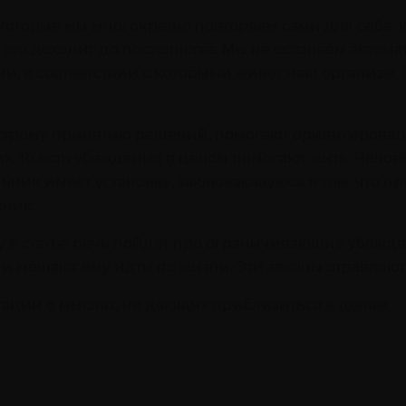
оторые мы многократно повторяем сами для себя. И
 это доходит до постоянства. Мы не осознаем автом
ами, в соответствии с которыми живет наш организм
трому принятию решений, помогают ориентироватьс
их. То есть убеждения в целом помогают жить. Чело
ьник имеет установку, заключающуюся в том, что п
хник.
 в статье речь пойдет про ограничивающие убеждени
ни мешают ему идти по жизни. Эти законы отравляю
ции о мыслях, не дающих приблизиться к целям.