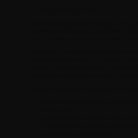
автор @jcomp / Freepik
При рождении малыш абсолютно пуст, он 
«пустым винчестером», на который не за
фактов. Там нет принятых решений и сде
Постепенно эта пустота заполняется конте
все на хорошее и плохое, на черное и бело
нравится. В ходе дальнейшего развития
или девочка, выбирает, чего ему хочется.
Детские установки, перешедшие во взрос
«Чтобы иметь много денег, нужно мног
«Я плохо пою».
«Доверять можно только маме и бол
«Не жили богато, нечего и начинать».
«Нет человека, нет проблем».