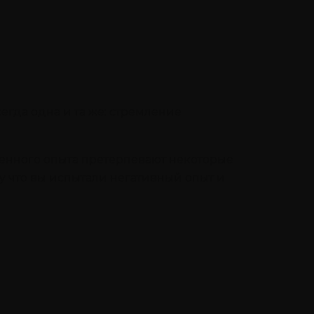
гда одна и та же: стремление
ненного опыта претерпевают некоторые
у что вы испытали негативный опыт и