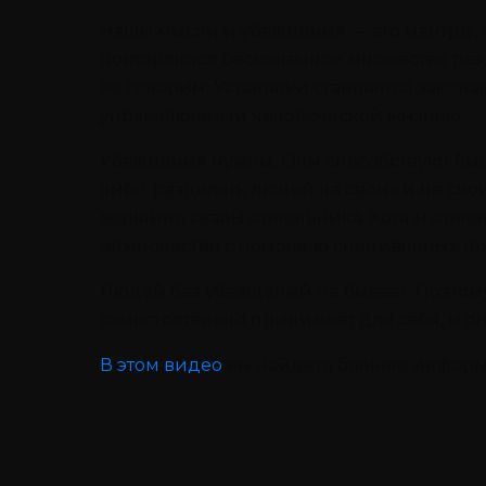
Наши мысли и убеждения — это мантры, к
повторяются бесконечное множество раз,
ее говорим. Установки становятся закон
управляющими человеческой жизнью.
Убеждения нужны. Они способствуют быс
либо, разделять людей на своих и не сво
вершине скалы отшельника. Хотя и отшел
одиночестве с помощью специальных те
Людей без убеждений не бывает. Поэтому
самостоятельно принимает для себя, и о
В этом видео
вы найдете больше информа