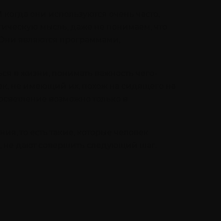
 когда они используются очень часто,
атическую мысль, даже не понимаем, что
. Они являются программами,
я в жизни, понимать важность чего-
век, не имеющий их, похож на сидящего на
росветление возможно только в
я, то есть такие, которые человек
т, не дают совершить следующий шаг.