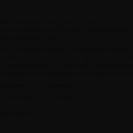
впитывает в себя из окружающей среды все, подобн
гружены никакие жесткие программы. На диске еще
ланных выводов. Пустота.
нтом: что можно, что нельзя, что плохо, что хорошо
е, на то, что можно и что нельзя. Делает выводы о се
 он самоопределяется, начинает принимать опреде
 В итоге, когда ребенок подрастает, у него уже нак
лую жизнь, — это, например:
о работать, а точнее, пахать».
ьше никому».