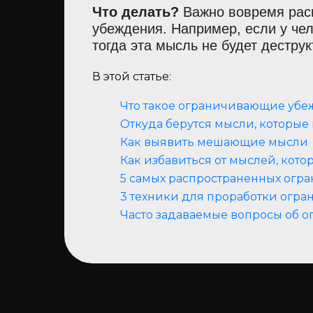
Что делать?
Важно вовремя рас
убеждения. Например, если у чел
тогда эта мысль не будет деструк
В этой статье:
Что такое ограничивающие уб
Откуда берутся мысли, которые
Как выявить мешающие мысли
Как избавиться от мыслей, кот
5 самых распространенных ог
3 техники для проработки огр
Часто задаваемые вопросы об 