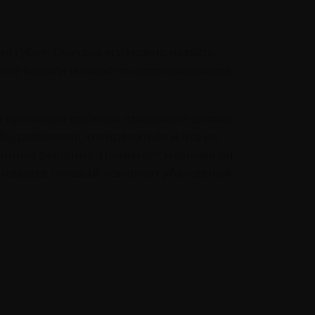
о губке. Сначала его можно назвать
 нет памяти и каких-то запомнившихся
. Со временем ребенок привыкает делить
бе, разделяет, что нравиться и что не
ленные решения. Понимает, мальчик он
апливается готовый комплект убеждений.