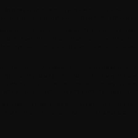
от (потому что доставляют волнение, беспокойство, 
знанно изменить ситуацию (обратиться к врачу и пр
ния человека лишь наполовину. Допустим, вы реши
пошла с вами. Шанс, что она согласится, — 50 на 50. 
девушка заболела, у нее другие планы, вы не можете
го результата, утешением служит понимание, что вы
, что в следующий раз получится. Так мы начинаем 
 Например, вы проходите кастинг, к которому серьез
й других людей, а также от результатов ваших конку
ви помогает понять, что и как вы можете изменить
емой ценностей. Это также шанс хотя бы попытаться