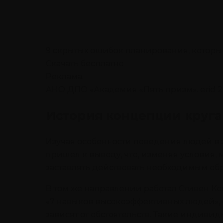
9 скрытых ошибок планирования, которые
Скачать бесплатно
Реклама.
АНО ДПО «Академия «Пять призм». erid 
История концепции круга
Изучая особенности поведения людей в 
пришел к выводу, что, изменяя условия
заставлять действовать необходимым об
В том же направлении работал Стивен Ко
«7 навыков высокоэффективных людей», 
зависят от обстоятельств. Такие индиви