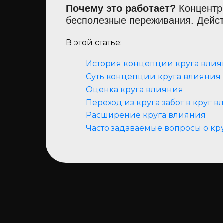
Почему это работает?
Концентр
бесполезные переживания. Дейст
В этой статье:
История концепции круга вли
Суть концепции круга влияния
Оценка круга влияния
‍Переход из круга забот в круг 
Расширение круга влияния
Часто задаваемые вопросы о кр