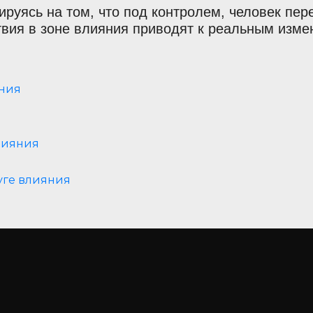
ируясь на том, что под контролем, человек пер
вия в зоне влияния приводят к реальным измен
яния
влияния
уге влияния