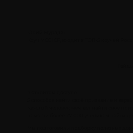
Юрий Мурадян
Коуч MCC ICF, входит в ТОП-5 коучей Рос
Гайды
в открытом доступе
5 способов найти своё призвание
и зараб
Каждый человек мечтает найти своё призва
помогли более 27 000 ученикам найти де
Мы подготовили подборку полезных доку