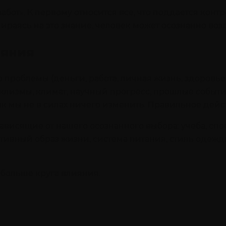
забот». К первому относится все, что поддается кон
пираясь на это знание, человек может осознанно воз
ияния
о проблемы (деньги, работа, личная жизнь, здоровье
клизмы, климат, научный прогресс, прошлые событи
как мы не в силах ничего изменить. Правильное дей
ависящие от нашего осознанного выбора: учеба, спо
тивный образ жизни, система питания, стиль одежд
а больше круга влияния.