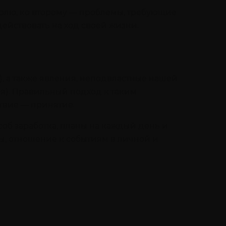
тролю, ко второму — проблемы, требующие
действовать на ход своей жизни.
), а также явления, неподвластные нашей
я). Правильный подход к таким
ствие — принятие.
соб заработка, планы на каждый день и
ы, отношение к событиям в личной и