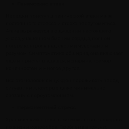
Панические атаки
Нередки приступы панической атаки из-за
постоянного стресса и страха переутомиться.
Атака выражается в ощущении настоящего
ужаса, учащенном биении сердца, полной
потере контроля над своими чувствами и
разумом. Симптоматика обширна, она включает
еще и приступы удушья, испарину, тремор
конечностей и многое другое.
Все это человек вынужден переживать перед
ситуациями, которые даже минимально
связаны с переутомлением.
Перманентный стресс
Хронический стресс тоже может сопровождать
по жизни копофобов. Проблема в том, что