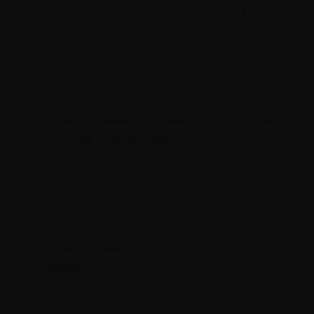
для развития фобии у взрослого. При этом
человек может даже не подозревать до
определенного момента, что с ним что-то
случилось, ведь подсознание для защиты
отложило огорчающее воспоминание
подальше.
Если человек планомерно подавляет
чувства и переживания
. Стресс и
тревожность и без того выматывают
организм, а если еще и не научиться
избавляться от отрицательных эмоций, то
можно выгореть и ментально, и
физически. Тогда-то и появляются фобии.
Если человек является
перфекционистом
. Такие люди
взваливают на себя груз ответственности,
не просят помощи, привыкли все держать