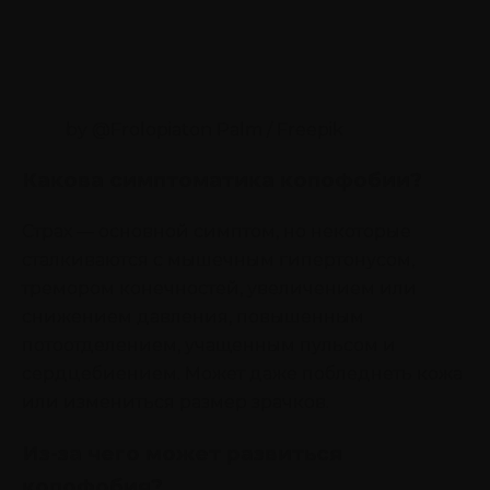
by @Frolopiaton Palm / Freepik
Какова симптоматика копофобии?
Страх — основной симптом, но некоторые
сталкиваются с мышечным гипертонусом,
тремором конечностей, увеличением или
снижением давления, повышенным
потоотделением, учащенным пульсом и
сердцебиением. Может даже побледнеть кожа
или измениться размер зрачков.
Из-за чего может развиться
копофобия?