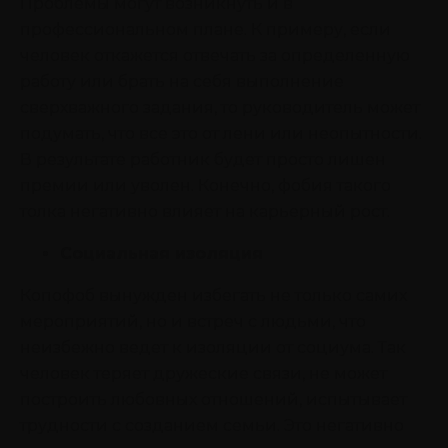
Проблемы могут возникнуть и в
профессиональном плане. К примеру, если
человек откажется отвечать за определенную
работу или брать на себя выполнение
сверхважного задания, то руководитель может
подумать, что все это от лени или неопытности.
В результате работник будет просто лишен
премии или уволен. Конечно, фобия такого
толка негативно влияет на карьерный рост.
Социальная изоляция
Копофоб вынужден избегать не только самих
мероприятий, но и встреч с людьми, что
неизбежно ведет к изоляции от социума. Так
человек теряет дружеские связи, не может
построить любовных отношений, испытывает
трудности с созданием семьи. Это негативно