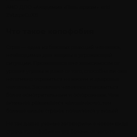
АНО ДПО «Академия «Пять призм». erid
2VtzqxiCuXB
Что такое копофобия
Страх — одна из базовых реакций человека,
необходимая для защиты в угрожающей
ситуации. Проявляется вне зависимости от
уровня угрозы и даже от того, способна ли она
негативно отразиться на жизни и здоровье
человека. Заставляет человека становиться
более осмотрительным и осторожным. Чем
активнее развивается человечество, тем
больше видов страхов появляется у людей.
Не так давно ученые заговорили о новом виде
страха. Копофобия — это боязнь от чего-то