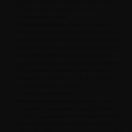
случаться срывы. Не стоит корить себя.
Следует быть терпимее и идти к
поставленной цели.
Установка границ.
Следует провести
черту между работой и личной жизнью, не
смешивая их. В плотном графике должно
найтись время и для труда, и для отдыха.
Планирование.
Копофобам полезно
составлять планы, где будут равномерно
распределены задачи разной важности,
сложности, скорости и т. д. Это поможет
избежать самого страшного —
неожиданной нагрузки.
Регулярный отдых.
Организм должен
отдыхать в перерывах между работой,
чтобы продуктивность не падала до нуля.
Для восстановления энергии следует
найти занятие, которое возвращает мозг и