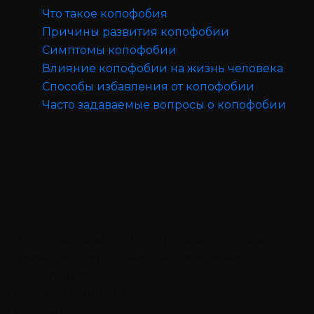
Что такое копофобия
Причины развития копофобии
Симптомы копофобии
Влияние копофобии на жизнь человека
Способы избавления от копофобии
Часто задаваемые вопросы о копофобии
9 скрытых ошибок планирования, которые
приводят к выгоранию (и как изменить этот
сценарий в 2026)
Скачать бесплатно
Реклама.