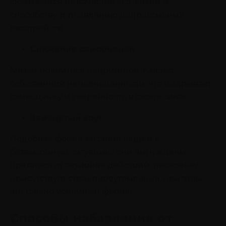
сказывается на качестве его жизни и
способствует появлению депрессивных
расстройств.
Снижение самооценки
Может появиться неприятное чувство
собственной неполноценности, что подрывает
самооценку и уверенность в своих силах.
Замкнутый круг
Подобная фобия загоняет людей в
безвыходную ситуацию: они вынуждены
прятаться от активных действий, поскольку
присутствует страх переутомления, при этом
это только усиливает фобию.
Способы избавления от