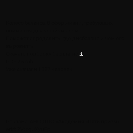
Колесо баланса: 8 сфер жизни, требующих
внимания для устойчивости
Поможет определить, где дисбаланс и чем его
выровнять
Скачать подборку бесплатно
PDF 2,5 mb
Уже скачали 1 327 человек
Реклама. АНО ДПО «Академия «Пять призм».
erid: 2VtzquXyuFp