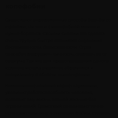
копофобии
Существуют определенные способы борьбы со
страхами, так что и с копофобией можно и
нужно бороться. Своими силами это сделать
очень трудно, быстро возникает ощущение
беспомощности, безысходности. Страх
способен разрушить личность, оторвать ее от
социума. Так что для предотвращения самого
худшего исхода разумнее обратиться к
специалисту в области психотерапии.
Комплексное лечение вернет гармонию,
увеличит работоспособность человека,
позволит ему жизнь полной жизнью без
ограничений. Грамотный специалист точно
установит причину появления фобии, степень