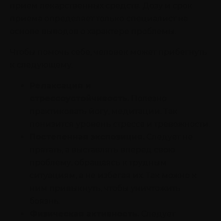
прием лекарственных средств. Дозу и срок
приема определяет только специалист на
основе выводов о характере проблемы.
Чтобы помочь себе, человек может прибегнуть
к следующему.
Релаксация и
стрессоустойчивость.
Полезно
практиковать йогу, медитации. Так
понизится уровень стресса и тревожности.
Постепенная экспозиция.
Следует не
прятать, а выставлять вперед свою
проблему, обращаясь к трудным
ситуациям, а не избегая их. Так можно к
ним привыкнуть, чтобы уничтожить
боязнь.
Физическая активность.
Следует