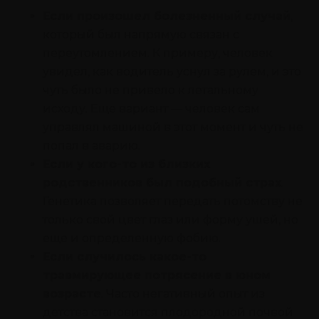
Если произошел болезненный случай
,
который был напрямую связан с
переутомлением. К примеру, человек
увидел, как водитель уснул за рулем, и это
чуть было не привело к летальному
исходу. Еще вариант — человек сам
управлял машиной в этот момент и чуть не
попал в аварию.
Если у кого-то из близких
родственников был подобный страх
.
Генетика позволяет передать потомству не
только свой цвет глаз или форму ушей, но
еще и определенную фобию.
Если случилось какое-то
травмирующее потрясение в юном
возрасте
. Часто негативный опыт из
детства становится плодородной почвой