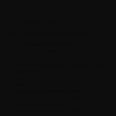
by @freepik / Freepik
Среди потенциальных копофобов люди:
с подвижной психикой, очень
впечатлительные;
обладающие гиперответственностью;
которые уже подвергались хронической
усталости;
у которых были неврозы, панические
атаки;
столкнувшиеся когда-либо с
психологическим, эмоциональным или
физическим насилием;
а также дети, родители которых имеют