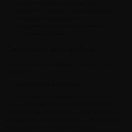
под контролем, всегда и во всем
стремятся к идеалу. Такое поведение
порождает тревожность,
раздражительность, депрессию и
появление фобии.
Симптомы копофобии
Симптоматика копофобии проявляется по-
разному.
Негативные ожидания
Те, кто страдают копофобией, перманентно
ощущают тревогу за какие-то предстоящие
дела, события. Им страшно, что не получится
справиться с ответственностью, объемом работ,
временными интервалами, которые