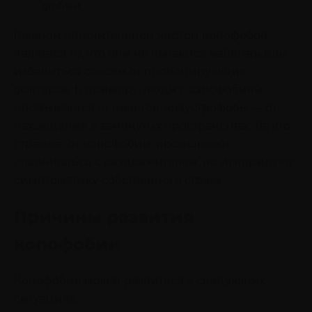
фобии.
Главной отличительной чертой копофобов
является то, что они не пытаются избегать или
избавиться совсем от провоцирующих
факторов. К примеру, люди с аэрофобией
отказываются от полетов, клаустрофобы — от
нахождения в замкнутых пространствах. Те, кто
страдает от копофобии, продолжают
сталкиваться с раздражителем, но игнорируют
симптоматику собственного страха.
Причины развития
копофобии
Копофобия может развиться в следующих
ситуациях.