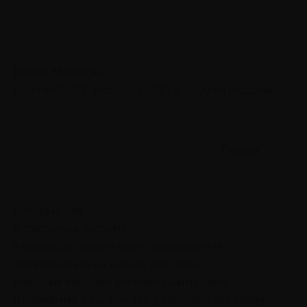
Юрий Мурадян
Коуч MCC ICF, входит в ТОП-5 коучей России
Гайды
которых нет
в открытом доступе
5 способов найти своё призвание
и
зарабатывать на нем от 150 000 ₽
Каждый человек мечтает найти своё
призвание в жизни. Не у каждого это сразу