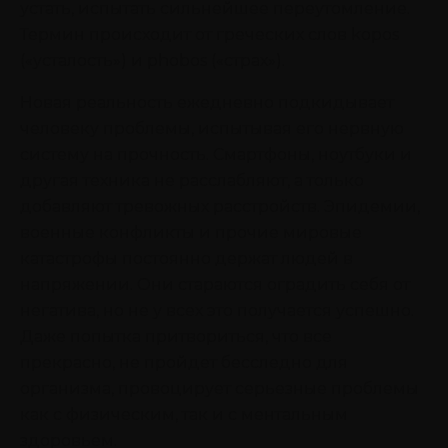
устать, испытать сильнейшее переутомление.
Термин происходит от греческих слов kopos
(«усталость») и phobos («страх»).
Новая реальность ежедневно подкидывает
человеку проблемы, испытывая его нервную
систему на прочность. Смартфоны, ноутбуки и
другая техника не расслабляют, а только
добавляют тревожных расстройств. Эпидемии,
военные конфликты и прочие мировые
катастрофы постоянно держат людей в
напряжении. Они стараются оградить себя от
негатива, но не у всех это получается успешно.
Даже попытка притвориться, что все
прекрасно, не пройдет бесследно для
организма, провоцирует серьезные проблемы
как с физическим, так и с ментальным
здоровьем.