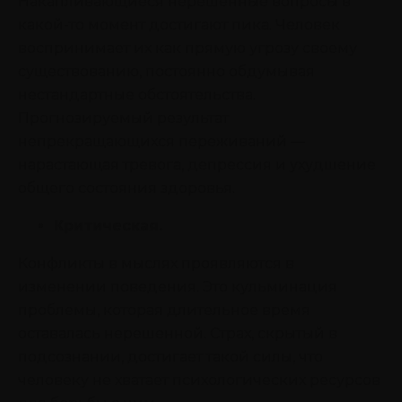
Накапливающиеся нерешенные вопросы в
какой-то момент достигают пика. Человек
воспринимает их как прямую угрозу своему
существованию, постоянно обдумывая
нестандартные обстоятельства.
Прогнозируемый результат
непрекращающихся переживаний —
нарастающая тревога, депрессия и ухудшение
общего состояния здоровья.
Критическая.
Конфликты в мыслях проявляются в
изменении поведения. Это кульминация
проблемы, которая длительное время
оставалась нерешенной. Страх, скрытый в
подсознании, достигает такой силы, что
человеку не хватает психологических ресурсов