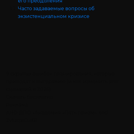
его преодоления
Часто задаваемые вопросы об
экзистенциальном кризисе
9 скрытых ошибок планирования, которые
приводят к выгоранию (и как изменить этот
сценарий в 2026)
Скачать бесплатно
Реклама.
АНО ДПО «Академия «Пять призм». erid
2VtzqxiCuXB