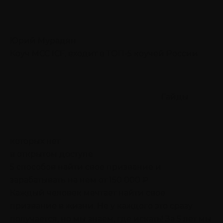
Юрий Мурадян
Коуч MCC ICF, входит в ТОП-5 коучей России
Гайды
которых нет
в открытом доступе
5 способов найти своё призвание
и
зарабатывать на нем от 150 000 ₽
Каждый человек мечтает найти своё
призвание в жизни. Не у каждого это сразу
получается, но мы знаем, где искать! За 5 лет мы