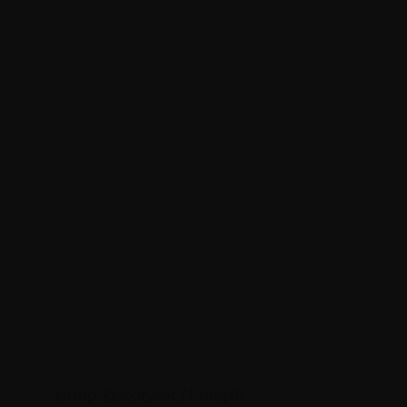
автор: @storyset / Freepik