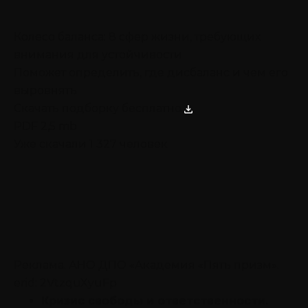
Колесо баланса: 8 сфер жизни, требующих
внимания для устойчивости
Поможет определить, где дисбаланс и чем его
выровнять
Скачать подборку бесплатно
PDF 2,5 mb
Уже скачали 1 327 человек
Реклама. АНО ДПО «Академия «Пять призм».
erid: 2VtzquXyuFp
Кризис свободы и ответственности.