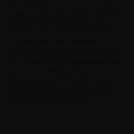
переживают одиночество. Поэтому такие
события, как эпидемия или другие ситуации,
ограничивающие живое общение, могут
порождать чувство утраты смысла жизни.
Кризис болезненных эмоций.
Данное состояние может настигнуть тех, кто
часто подавляет свои отрицательные эмоции.
Мы стремимся любыми путями избежать
болезненных чувств (обида, злость,
раздражение, горечь), но на практике это
способствует увеличению уровня стресса и
ухудшению состояния здоровья.