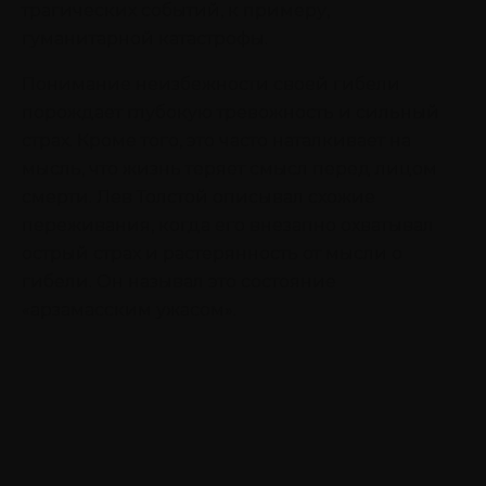
трагических событий, к примеру,
гуманитарной катастрофы.
Понимание неизбежности своей гибели
порождает глубокую тревожность и сильный
страх. Кроме того, это часто наталкивает на
мысль, что жизнь теряет смысл перед лицом
смерти. Лев Толстой описывал схожие
переживания, когда его внезапно охватывал
острый страх и растерянность от мысли о
гибели. Он называл это состояние
«арзамасским ужасом».