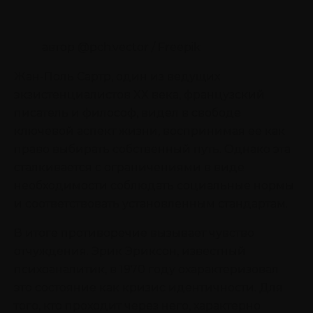
автор @pch.vector / Freepik
Жан-Поль Сартр, один из ведущих
экзистенциалистов XX века, французский
писатель и философ, видел в свободе
ключевой аспект жизни, воспринимая ее как
право выбирать собственный путь. Однако эта
сталкивается с ограничениями в виде
необходимости соблюдать социальные нормы
и соответствовать установленным стандартам.
В итоге противоречие вызывает чувство
отчуждения. Эрик Эриксон, известный
психоаналитик, в 1970 году охарактеризовал
это состояние как кризис идентичности. Для
того, кто проходит через него, характерно