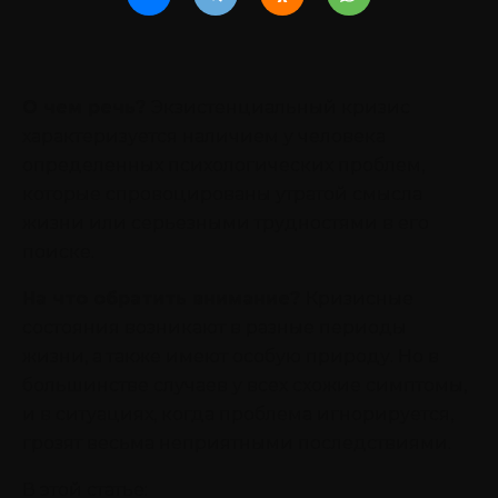
О чем речь?
Экзистенциальный кризис
характеризуется наличием у человека
определенных психологических проблем,
которые спровоцированы утратой смысла
жизни или серьезными трудностями в его
поиске.
На что обратить внимание?
Кризисные
состояния возникают в разные периоды
жизни, а также имеют особую природу. Но в
большинстве случаев у всех схожие симптомы,
и в ситуациях, когда проблема игнорируется,
грозят весьма неприятными последствиями.
В этой статье: