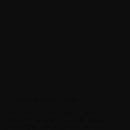
автор: @storyset / Freepik
Любая новая травмирующая ситуация
(болезнь, потеря работы, утрата близкого
человека) приводит к неожиданным