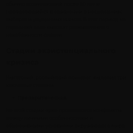
обычно возникающий после 60 лет и
проявляющийся в сожалении о несделанных
выборах и упущенных шансах. В этот период на
передний план выходят размышления о
неизбежности смерти.
Стадии экзистенциального
кризиса
Выготский, российский психолог, выделил три
ключевые степени.
Предкритическая.
На этой стадии ярко проявляются конфликты
между личными особенностями и
объективными условиями окружающего мира.