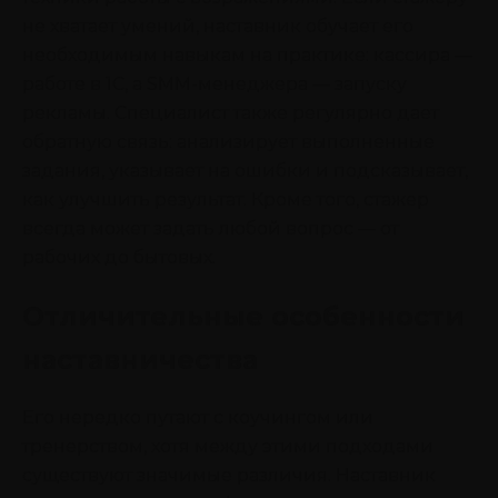
не хватает умений, наставник обучает его
необходимым навыкам на практике: кассира —
работе в 1С, а SMM-менеджера — запуску
рекламы. Специалист также регулярно дает
обратную связь: анализирует выполненные
задания, указывает на ошибки и подсказывает,
как улучшить результат. Кроме того, стажер
всегда может задать любой вопрос — от
рабочих до бытовых.
Отличительные особенности
наставничества
Его нередко путают с коучингом или
тренерством, хотя между этими подходами
существуют значимые различия. Наставник