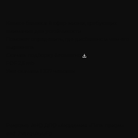
Колесо баланса: 8 сфер жизни, требующих
внимания для устойчивости
Поможет определить, где дисбаланс и чем его
выровнять
Скачать подборку бесплатно
PDF 2,5 mb
Уже скачали 1 327 человек
Реклама. АНО ДПО «Академия «Пять призм».
erid: 2VtzquXyuFp