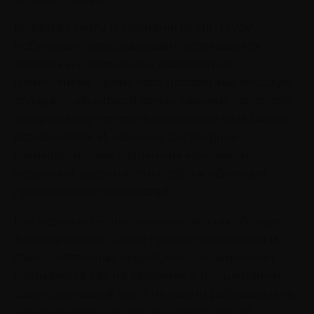
Мудрые советы и жизненный опыт гуру
побуждают пересматривать устоявшиеся
взгляды и стремиться к позитивным
изменениям. Кроме того, наставники зачастую
обладают обширной сетью деловых контактов,
которые могут открыть карьерные или бизнес-
возможности. И, наконец, регулярное
взаимодействие с опытным человеком
укрепляет уверенность в себе и облегчает
преодоление сложностей.
Как результат — наставничество способствует
формированию более профессиональных и
самодостаточных людей, что положительно
сказывается как на развитии и процветании
самих компаний, так и на жизни работающих в
них специалистов. Это не просто способ