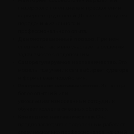
Менторинг
сосредоточен на развитии
лидерского потенциала и преодолении
карьерных трудностей. Делается это путем
передачи жизненного и
профессионального опыта.
Демонстрационный подход.
При нем
специалист активно участвует в решении
задач вместе с подопечным.
Саморегулируемое наставничество.
Это
модель, где ученик сам выбирает куратора
и формат взаимодействия.
Реверсивное наставничество.
Это когда
более опытный или
узкоспециализированный сотрудник
обучает коллег в смежных областях.
Командное наставничество.
Оно
предполагает, что с подопечным работает
сразу несколько профессионалов, каждый