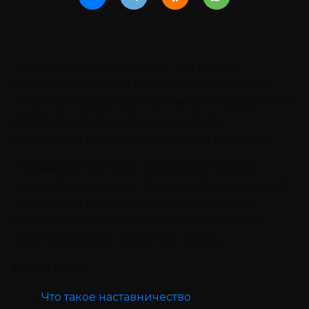
Что это?
Наставничество — не просто
передача знаний от опытного специалиста
новичку. Каждый шаг наставника направлен на
раскрытие потенциала ученика, его
личностное и профессиональное развитие.
Что важно?
Личный пример наставника —
мощный инструмент обучения. Когда опытный
специалист рассказывает о правильном
подходе к работе и демонстрирует его на
практике, эффект возрастает в разы.
В этой статье:
Что такое наставничество