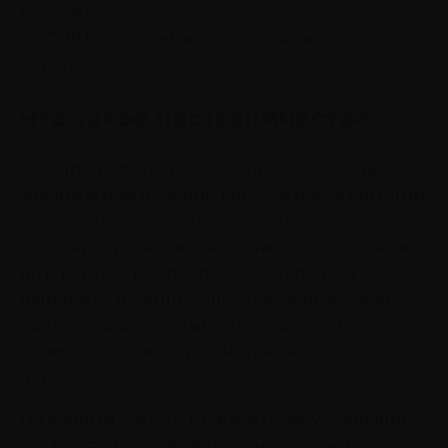
Реклама.
АНО ДПО «Академия «Пять призм». erid
2VtzqxiCuXB
Что такое наставничество
Оно представляет собой форму передачи
знаний и навыков, при которой более опытный
сотрудник помогает новичку не только
овладеть профессиональными технологиями,
но и влиться в корпоративную среду. В
отличие от традиционного обучения, такой
подход строится на индивидуальном
взаимодействии и рассчитан на длительный
период.
По данным Harvard Business Review, компании,
где наставничество внедрено системно,