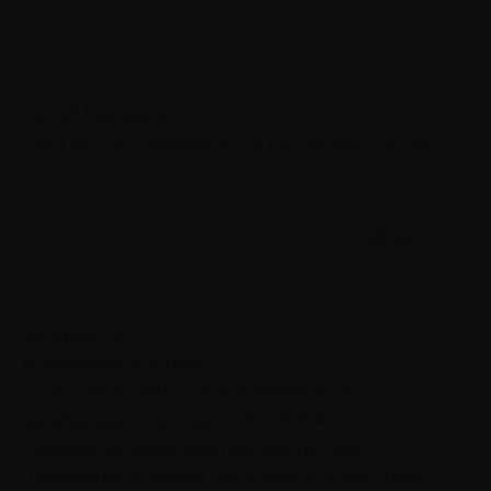
Юрий Мурадян
Коуч MCC ICF, входит в ТОП-5 коучей России
Гайды
которых нет
в открытом доступе
5 способов найти своё призвание
и
зарабатывать на нем от 150 000 ₽
Каждый человек мечтает найти своё
призвание в жизни. Не у каждого это сразу