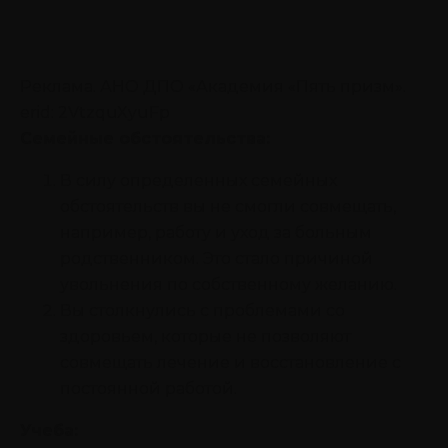
Реклама. АНО ДПО «Академия «Пять призм».
erid: 2VtzquXyuFp
Семейные обстоятельства:
В силу определенных семейных
обстоятельств вы не смогли совмещать,
например, работу и уход за больным
родственником. Это стало причиной
увольнения по собственному желанию.
Вы столкнулись с проблемами со
здоровьем, которые не позволяют
совмещать лечение и восстановление с
постоянной работой.
Учеба: