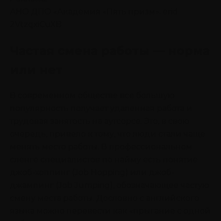
АНО ДПО «Академия «Пять призм». erid
2VtzqxiCuXB
Частая смена работы — норма
или нет
В современном обществе все большую
популярность получает удаленная работа и
трудовая занятость на аутсорсе. Это, в свою
очередь, привело к тому, что люди стали чаще
менять место работы. В профессиональном
сленге специалистов по найму есть понятие
джоб-хоппинг (Job Hopping) или джоб-
джампинг (Job Jumping), обозначающее частую
смену места работы. Дословно с английского
языка можно перевести как «прыгание с одной