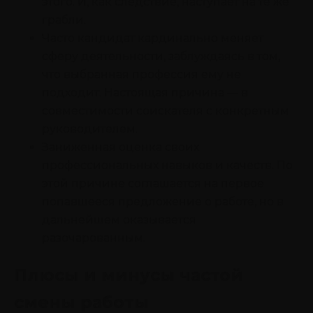
этого. И, как следствие, наступает на те же
грабли.
Часто кандидат кардинально меняет
сферу деятельности, заблуждаясь в том,
что выбранная профессия ему не
подходит. Настоящая причина — в
совместимости соискателя с конкретным
руководителем.
Заниженная оценка своих
профессиональных навыков и качеств. По
этой причине соглашается на первое
попавшееся предложение о работе, но в
дальнейшем оказывается
разочарованным.
Плюсы и минусы частой
смены работы