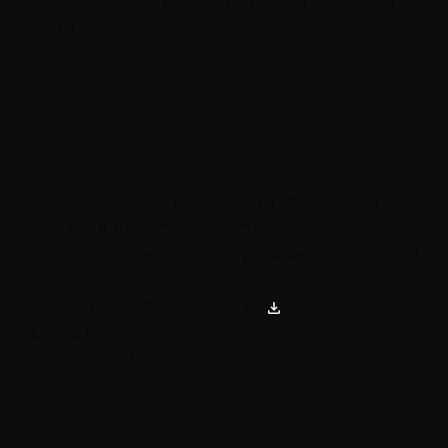
Техника коучинга для улучшения всех сфер
жизни
Колесо баланса: 8 сфер жизни, требующих
внимания для устойчивости
Поможет определить, где дисбаланс и чем его
выровнять
Скачать подборку бесплатно
PDF 2,5 mb
Уже скачали 1 327 человек