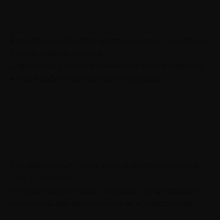
6 внутренних блоков, удерживающих доход на
одном уровне годами
Определите, что ограничивает рост заработка,
и как пробить финансовый потолок
Как найти своё призвание и зарабатывать на
нём от 150 000₽
На бесплатном курсе «5 шагов, как от страха и
сомнений перейти к ясности и действиям»