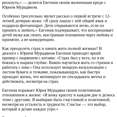
рискнуть,» — делится Евгения своим жизненным кредо с
Юрием Мурадяном.
Особенно трогательно звучит рассказ о первой встрече с 12-
летней дочерью мужа: «Я сразу нашла с ней общий язык и
подарила фотоаппарат. Дети открываются легко, если их
принять и любить.» Евгения подчеркивает, что воспринимает
детей мужа как своих, выстраивая отношения через любовь и
принятие, а не конкуренцию.
Как преодолеть страх и начать жить полной жизнью? В
диалоге с Юрием Мурадяном Евгения приводит яркий
пример с нырянием с китами: «Страх был у всех, но я не
боялась и ныряла глубже. Важно научиться жить со страхом и
работать с ним.» Она использует мощную визуализацию с
листом бумаги и точками, показывающую, как быстро
проходит жизнь, что мотивирует не откладывать мечты и
действовать, несмотря на страх.
Евгения поражает Юрия Мурадяна своим позитивным
отношением к жизни: «Я вижу красоту в каждом дне и делюсь
этим с другими. Я выбираю быть счастливой и позитивной,
несмотря на усталость и трудности. Счастье — это выбор,
который я делаю каждое утро.»