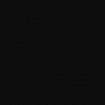
автор @benzoix
/ Freepik
Это прекрасная возможность попрактиковаться
в выбранной сфере, не требующая больших
вложений. Прекрасный бонус от такой
практики ― полезные связи и опыт. Лицам,
интересующимся медициной, можно заняться
волонтерской деятельностью в больнице. Если
вы хотите стать специалистом по рекламе,
пройдите стажировку в агентстве.
Займитесь небольшим проектом
Пусть это будет небольшой фриланс-заказ. Так
вы получите шанс проверить себя и оценить,
насколько вам интересна сфера на практике.
Человек, увлекающийся дизайном, может
создать свой первый проект для знакомого.
Любитель программировать – написать