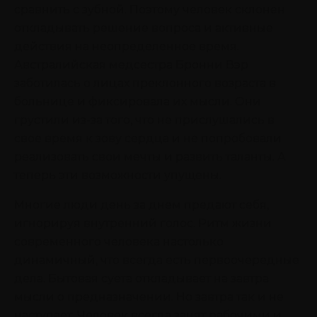
сравнить с зубной. Поэтому человек склонен
откладывать решение вопроса и активные
действия на неопределенное время.
Австралийская медсестра Бронни Вэр
заботилась о лицах преклонного возраста в
больнице и фиксировала их мысли. Они
грустили из-за того, что не прислушались в
свое время к зову сердца и не попробовали
реализовать свои мечты и развить таланты. А
теперь эти возможности упущены.
Многие люди день за днем предают себя,
игнорируя внутренний голос. Ритм жизни
современного человека настолько
динамичный, что всегда есть первоочередные
дела. Бытовая суета откладывает на завтра
мысли о предназначении. Но завтра так и не
наступает. Человек всегда занят рабочими и