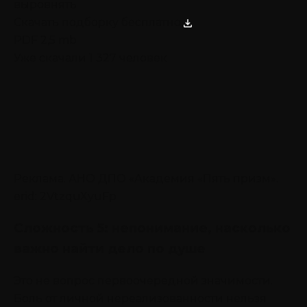
выровнять
Скачать подборку бесплатно
PDF 2,5 mb
Уже скачали 1 327 человек
Реклама. АНО ДПО «Академия «Пять призм».
erid: 2VtzquXyuFp
Сложность 5: непонимание, насколько
важно найти дело по душе
Это не вопрос первоочередной значимости.
Боль от личной нереализованности нельзя