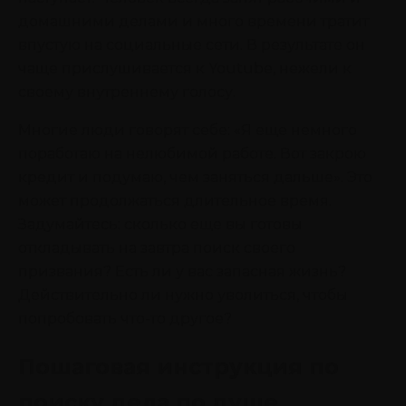
домашними делами и много времени тратит
впустую на социальные сети. В результате он
чаще прислушивается к Youtube, нежели к
своему внутреннему голосу.
Многие люди говорят себе: «Я еще немного
поработаю на нелюбимой работе. Вот закрою
кредит и подумаю, чем заняться дальше». Это
может продолжаться длительное время.
Задумайтесь: сколько еще вы готовы
откладывать на завтра поиск своего
призвания? Есть ли у вас запасная жизнь?
Действительно ли нужно уволиться, чтобы
попробовать что-то другое?
Пошаговая инструкция по
поиску дела по душе