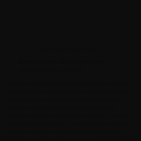
автор @senivpetro
/ Freepik
Определите, какие у вас есть
достоинства и умения
Сильные личные качества и навыки подскажут
направление профессиональной реализации.
Ориентируясь на них, вы поймете, в каких
сферах добьетесь успеха. Запишите свои
навыки в одном столбике, а в другом ― где вы
можете их применить. Так получится составить
список наиболее подходящих профессий.
Если человек обладает развитыми