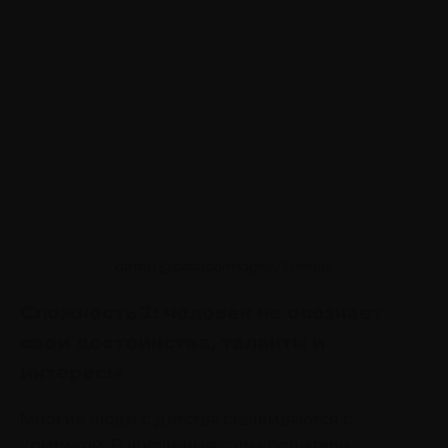
автор @dragonimages
/ Freepik
Сложность 2: человек не осознает
свои достоинства, таланты и
интересы
Многие люди с детства сталкиваются с
критикой. В школьные годы родители