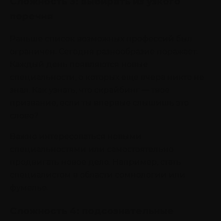
Сложность 3: выбирать из узкого
перечня
Раньше список возможных профессий был
ограничен. Сегодня разнообразие поражает.
Каждый день появляются новые
специальности, о которых еще вчера никто не
знал. Как узнать, что скрайбинг ― твое
призвание, если ты впервые слышишь это
слово?
Важно интересоваться новыми
специальностями или самостоятельно
продвигать новое дело. Например, стать
специалистом в области сомнологии или
фумелье.
Сложность 4: подсознательные